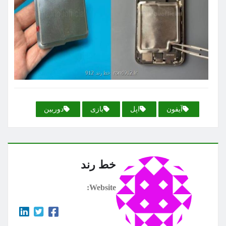
آیفون
اپل
بازی
دوربین
خط رند
Website: