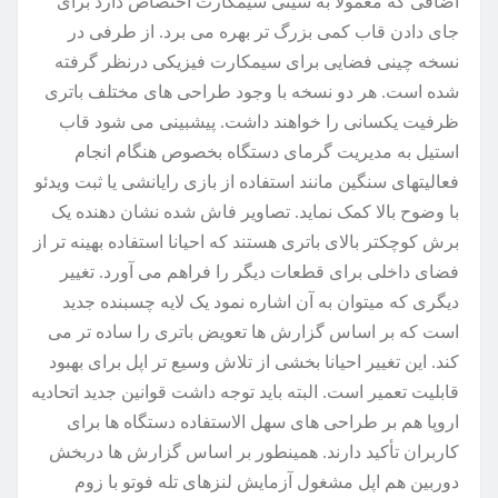
اضافی که معمولا به سینی سیمکارت اختصاص دارد برای
جای دادن قاب کمی بزرگ تر بهره می برد. از طرفی در
نسخه چینی فضایی برای سیمکارت فیزیکی درنظر گرفته
شده است. هر دو نسخه با وجود طراحی های مختلف باتری
ظرفیت یکسانی را خواهند داشت. پیشبینی می شود قاب
استیل به مدیریت گرمای دستگاه بخصوص هنگام انجام
فعالیتهای سنگین مانند استفاده از بازی رایانشی یا ثبت ویدئو
با وضوح بالا کمک نماید. تصاویر فاش شده نشان دهنده یک
برش کوچکتر بالای باتری هستند که احیانا استفاده بهینه تر از
فضای داخلی برای قطعات دیگر را فراهم می آورد. تغییر
دیگری که میتوان به آن اشاره نمود یک لایه چسبنده جدید
است که بر اساس گزارش ها تعویض باتری را ساده تر می
کند. این تغییر احیانا بخشی از تلاش وسیع تر اپل برای بهبود
قابلیت تعمیر است. البته باید توجه داشت قوانین جدید اتحادیه
اروپا هم بر طراحی های سهل الاستفاده دستگاه ها برای
کاربران تأکید دارند. همینطور بر اساس گزارش ها دربخش
دوربین هم اپل مشغول آزمایش لنزهای تله فوتو با زوم