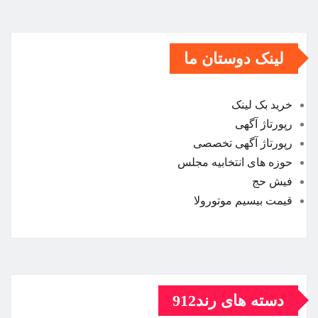
لینک دوستان ما
خرید بک لینک
رپورتاژ آگهی
رپورتاژ آگهی تخصصی
حوزه های انتخابیه مجلس
فیش حج
قیمت بیسیم موتورولا
دسته های رند912