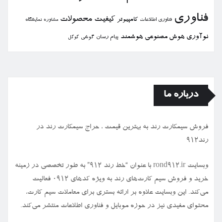
فناوری
كیفیت
محصولات
كامپیوتر
نمایشگاه
فناوری اطلاعات
مشاوره
نوآوری
هوش مصنوعی
هوشمند
پیام رسان
گوشی
گوگل
درباره ما
فروش سیمكارت رند به بهترین قیمت ، حراج سیمكارت رند در
رند912
وبسایت rond912.ir با عنوان “خط رند ۹۱۲” به طور تخصصی در زمینه
خرید و فروش سیم کارت‌های رند به ویژه کدهای ۰۹۱۲ فعالیت
می‌کند. این وبسایت علاوه بر ارائه بستری برای معاملات سیم کارت،
محتوای مفیدی نیز در حوزه موبایل و فناوری اطلاعات منتشر می‌کند.