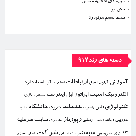
حوزه های انتخابیه مجلس
فیش حج
قیمت بیسیم موتورولا
دسته های رند912
ارتباطات
آموزش
استاندارد
استارت آپ
آیفون
اختراع
الكترونیك
امنیت
اپل
اینترنت
اپراتور
بازی
اینستاگرام
خدمات
دانشگاه
تكنولوژی
خرید
تلفن همراه
دانلود
رپورتاژ
سایت
سرمایه
دوربین
ربات
ردیابی
رباتیك
سامسونگ
شركت
سیستم
گذاری
سرویس
فضای مجازی
شبكه اجتماعی