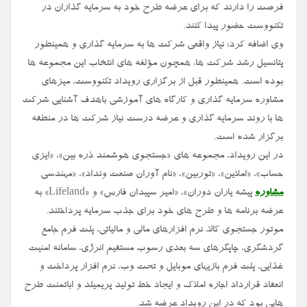
فرصت را دارند که برای عرضه طرح خود به سرمایه گذاران در
تکنووست حضور پیدا کنند.
وی اضافه کرد: نیاز واقعی شرکت ها به سرمایه گذاری و همینطور
پتانسیل رشد شرکت ها، همچون مؤلفه های انتخاب این مجموعه ها
بوده است. همینطور قبل از برگزاری رویداد تکنووست، میزهای
مشاوره سرمایه گذاری و کارگاه های آموزشی باهدف آشنایی شرکت
ها با روند سرمایه گذاری و عرضه درست نیاز شرکت ها در منطقه
برگزار شده است.
در این رویداد، مجموعه های «جستجوی هوشمند ذره بین»، «ایزی
حساب»، «املاین»، «توربین»، «نام آوران صنعت ونداد»، «مهندسی
مشاوره
پیشه یاران دوران»، «امیر سپیدان فارس» و «Lifeland» به
عرضه برنامه ها و طرح های خود برای جذب سرمایه پرداختند.
موتور جستجوی کالا، نرم افزارهای مالی و مالیاتی، پلت فرم جامع
گردشگری، چاپگرهای سه بعدی رسوب مستقیم انرژی، سامانه امنیت
غذایی، پلت فرم بازیهای موبایل و تحت وب، نرم افزار پرداخت و
انعقاد قرارداد اجاره املاک و ایجاد خط تولید پریمیلد و اباتمنت طرح
هایی بود که در این رویداد عرضه شد.