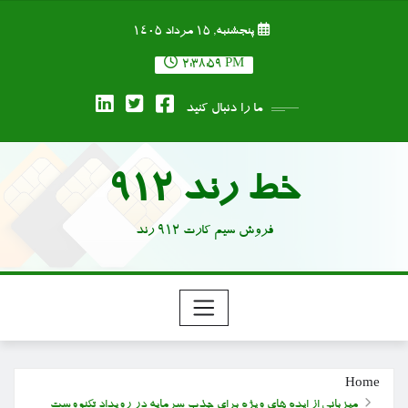
Ski
پنجشنبه, ۱۵ مرداد ۱۴۰۵
t
conten
2:39:00 PM
ما را دنبال کنید
خط رند 912
فروش سیم کارت 912 رند
Home
میزبانی از ایده های ویژه برای جذب سرمایه در رویداد تکنووست