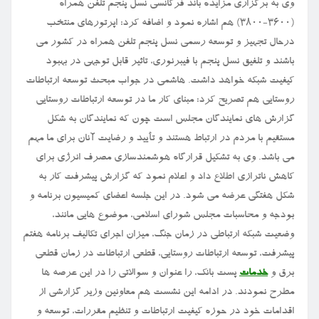
وی به برگزاری مزایده باند فرکانسی نسل پنجم تلفن همراه
(۳۶۰۰-۳۸۰۰) هم اشاره نمود و اضافه کرد: اپرتورهای منتخب
درحال تجهیز و توسعه رسمی نسل پنجم تلفن همراه در کشور می
باشند و تلفیق نسل پنجم با فیبرنوری، تاثیر قابل توجهی در بهبود
کیفیت شبکه خواهد داشت. هاشمی در جواب مبحث توسعه ارتباطات
روستایی هم تصریح کرد: مبنای کار ما در توسعه ارتباطات روستایی
گزارش های نمایندگان مجلس است چون که نمایندگان به شکل
مستقیم با مردم در ارتباط هستند و تأیید و رضایت آنان برای ما مهم
می باشد. وی به تشکیل قرارگاه هوشمندسازی مصرف انرژی برای
کاهش ناترازی اطلاع داد و اعلام نمود که گزارش پیشرفت کار به
شکل هفتگی عرضه می شود. در این جلسه اعضای کمیسیون برنامه و
بودجه و محاسبات مجلس شورای اسلامی، موضوع هایی مانند،
وضعیت شبکه ارتباطی در زمان جنگ، میزان اجرای تکالیف برنامه هفتم
پیشرفت، توسعه ارتباطات روستایی، قطعی ارتباطات در زمان قطعی
برق و
خدمات
پست بانک، را عنوان و سوالاتی را در این عرصه ها
مطرح نمودند. در ادامه این نشست هم معاونین وزیر گزارشی از
اقدامات خود در حوزه کیفیت ارتباطات و تنظیم مقررات، توسعه و