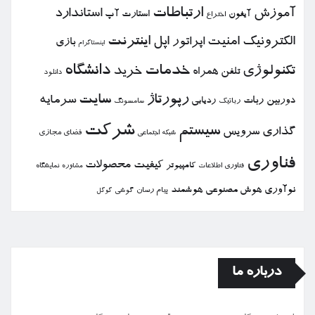
ارتباطات
آموزش
استاندارد
استارت آپ
آیفون
اختراع
الكترونیك
امنیت
اپل
اینترنت
اپراتور
بازی
اینستاگرام
خدمات
دانشگاه
تكنولوژی
خرید
تلفن همراه
دانلود
رپورتاژ
سایت
سرمایه
دوربین
ربات
ردیابی
رباتیك
سامسونگ
شركت
سیستم
گذاری
سرویس
فضای مجازی
شبكه اجتماعی
فناوری
كیفیت
محصولات
كامپیوتر
نمایشگاه
فناوری اطلاعات
مشاوره
نوآوری
هوش مصنوعی
هوشمند
پیام رسان
گوشی
گوگل
درباره ما