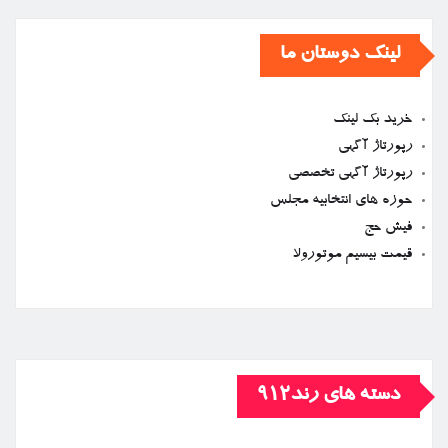
لینک دوستان ما
خرید بک لینک
رپورتاژ آگهی
رپورتاژ آگهی تخصصی
حوزه های انتخابیه مجلس
فیش حج
قیمت بیسیم موتورولا
دسته های رند912