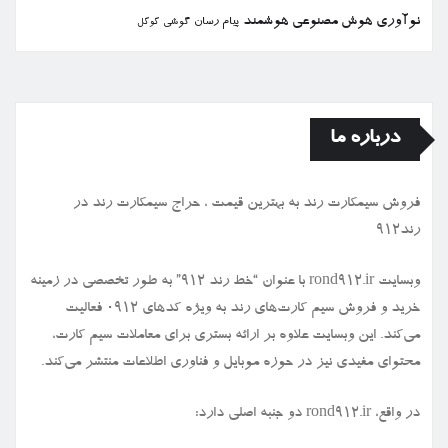
نوآوری
هوش مصنوعی
هوشمند
پیام رسان
گوشی
گوگل
درباره ما
فروش سیمكارت رند به بهترین قیمت ، حراج سیمكارت رند در
رند912
وبسایت rond912.ir با عنوان “خط رند ۹۱۲” به طور تخصصی در زمینه
خرید و فروش سیم کارت‌های رند به ویژه کدهای ۰۹۱۲ فعالیت
می‌کند. این وبسایت علاوه بر ارائه بستری برای معاملات سیم کارت،
محتوای مفیدی نیز در حوزه موبایل و فناوری اطلاعات منتشر می‌کند.
در واقع، rond912.ir دو جنبه اصلی دارد: