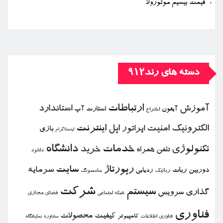
قیمت بیسیم موتورولا
دسته های رند912
ارتباطات
آموزش
استاندارد
استارت آپ
آیفون
اختراع
الكترونیك
امنیت
اپل
اینترنت
اپراتور
بازی
اینستاگرام
خدمات
دانشگاه
تكنولوژی
خرید
تلفن همراه
دانلود
رپورتاژ
سایت
سرمایه
دوربین
ربات
ردیابی
رباتیك
سامسونگ
شركت
سیستم
گذاری
سرویس
فضای مجازی
شبكه اجتماعی
فناوری
كیفیت
محصولات
كامپیوتر
نمایشگاه
فناوری اطلاعات
مشاوره