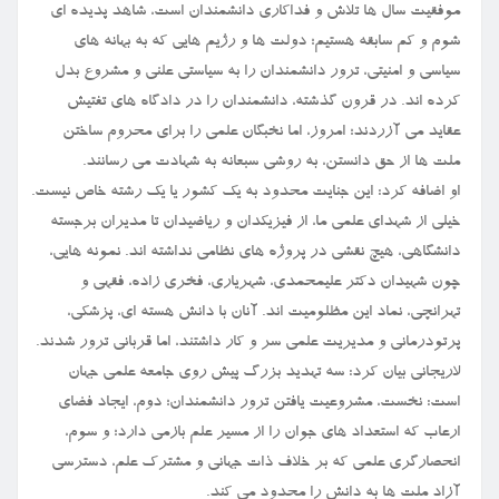
موفقیت سال ها تلاش و فداکاری دانشمندان است، شاهد پدیده ای
شوم و کم سابقه هستیم؛ دولت ها و رژیم هایی که به بهانه های
سیاسی و امنیتی، ترور دانشمندان را به سیاستی علنی و مشروع بدل
کرده اند. در قرون گذشته، دانشمندان را در دادگاه های تفتیش
عقاید می آزردند؛ امروز، اما نخبگان علمی را برای محروم ساختن
ملت ها از حق دانستن، به روشی سبعانه به شهادت می رسانند.
او اضافه کرد: این جنایت محدود به یک کشور یا یک رشته خاص نیست.
خیلی از شهدای علمی ما، از فیزیکدان و ریاضیدان تا مدیران برجسته
دانشگاهی، هیچ نقشی در پروژه های نظامی نداشته اند. نمونه هایی،
چون شهیدان دکتر علیمحمدی، شهریاری، فخری زاده، فقهی و
تهرانچی، نماد این مظلومیت اند. آنان با دانش هسته ای، پزشکی،
پرتودرمانی و مدیریت علمی سر و کار داشتند، اما قربانی ترور شدند.
لاریجانی بیان کرد: سه تهدید بزرگ پیش روی جامعه علمی جهان
است: نخست، مشروعیت یافتن ترور دانشمندان؛ دوم، ایجاد فضای
ارعاب که استعداد های جوان را از مسیر علم بازمی دارد؛ و سوم،
انحصارگری علمی که بر خلاف ذات جهانی و مشترک علم، دسترسی
آزاد ملت ها به دانش را محدود می کند.