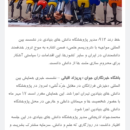
خط رند ۹۱۲: مدیر پژوهشگاه دانش های بنیادی در نشست بین
المللی مواجهه با «تروریسم علمی» ضمن اشاره به موج ترور هدفمند
دانشمندان در ایران و سایر کشورها، این اقدامات را سیاستی آشکار
برای محروم سازی ملت ها از دانش دانست.
باشگاه خبرنگاران جوان ؛ پریزاد اقبالی
– نشست خبری همایش بین
المللی «خیزش فرزانگان در مقابل خِرَدکُشی» امروز در پژوهشگاه
دانش های بنیادین تهران اجرا شد. این همایش مقرر است ۱۷ مهر ماه
با حضور شخصیت ها و مهمانان داخلی و خارجی در محل پژوهشگاه
دانش های بنیادین اجرا شود.
محمدجواد لاریجانی مدیر پژوهشگاه دانش های بنیادی در این جلسه
اظهار داشت: در روزگاری که علم و دانش، سرمایه مشترک بشریت و