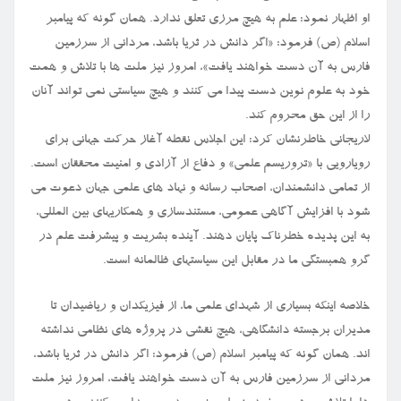
او اظهار نمود: علم به هیچ مرزی تعلق ندارد. همان گونه که پیامبر
اسلام (ص) فرمود: «اگر دانش در ثریا باشد، مردانی از سرزمین
فارس به آن دست خواهند یافت»، امروز نیز ملت ها با تلاش و همت
خود به علوم نوین دست پیدا می کنند و هیچ سیاستی نمی تواند آنان
را از این حق محروم کند.
لاریجانی خاطرنشان کرد: این اجلاس نقطه آغاز حرکت جهانی برای
رویارویی با «تروریسم علمی» و دفاع از آزادی و امنیت محققان است.
از تمامی دانشمندان، اصحاب رسانه و نهاد های علمی جهان دعوت می
شود با افزایش آگاهی عمومی، مستندسازی و همکاریهای بین المللی،
به این پدیده خطرناک پایان دهند. آینده بشریت و پیشرفت علم در
گرو همبستگی ما در مقابل این سیاستهای ظالمانه است.
خلاصه اینکه بسیاری از شهدای علمی ما، از فیزیکدان و ریاضیدان تا
مدیران برجسته دانشگاهی، هیچ نقشی در پروژه های نظامی نداشته
اند. همان گونه که پیامبر اسلام (ص) فرمود: اگر دانش در ثریا باشد،
مردانی از سرزمین فارس به آن دست خواهند یافت، امروز نیز ملت