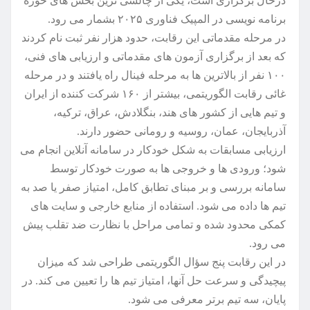
درحال برگزاری است، یکی از چالشی ترین بخش های حوزه
برنامه نویسی در المپیک فناوری ۲۰۲۵ بشمار می رود.
در مرحله مقدماتی این رقابت، حدود هزار نفر ثبت نام کردند
که بعد از برگزاری آزمون های مقدماتی و ارزیابی های فنی،
۱۰۰ نفر از بالاترین ها به مرحله فینال راه یافتند و در مرحله
غائی رقابت الگوریتمی، بیشتر از ۱۶۰ شرکت کننده از ایران
و تیم هایی از کشور های هند، بنگلادش، عراق، ترکیه،
آذربایجان، عمان، روسیه و رومانی حضور دارند.
ارزیابی مسابقات به شکل خودکار در سامانه آنلاین انجام می
شود؛ ورودی ها و خروجی ها به صورت خودکار توسط
سامانه بررسی و بر مبنای تطابق کامل، امتیاز صفر یا صد به
تیم ها داده می شود. استفاده از منابع خارجی و سایت های
کمکی محدود شده و تمامی مراحل با نظارت ضد تقلب پیش
می رود.
در این رقابت پنج سؤال الگوریتمی طراحی شد که میزان
پیچیدگی و سرعت حل آنها، امتیاز تیم ها را تعیین می کند. در
پایان، سه تیم برتر معرفی می شود.