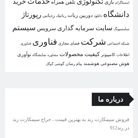
خدمات
تكنولوژی
خرید
بازی
تلفن همراه
اینستاگرام
دانشگاه
رپورتاژ
ربات
دوربین
ردیابی
دانلود
رباتیك
سیستم
سایت
سرمایه گذاری
سرویس
سامسونگ
شركت
فناوری
شبكه اجتماعی
فضای مجازی
فناوری
كیفیت
محصولات
نوآوری
كامپیوتر
اطلاعات
نمایشگاه
مشاوره
هوش مصنوعی
هوشمند
پیام رسان
گوشی
گوگل
درباره ما
فروش سیمكارت رند به بهترین قیمت ، حراج سیمكارت رند
در رند912