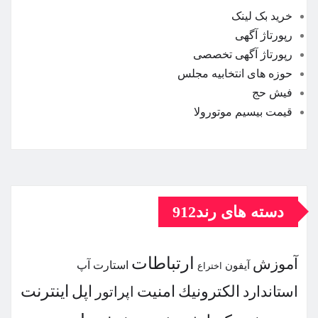
خرید بک لینک
رپورتاژ آگهی
رپورتاژ آگهی تخصصی
حوزه های انتخابیه مجلس
فیش حج
قیمت بیسیم موتورولا
دسته های رند912
ارتباطات
آموزش
استارت آپ
آیفون
اختراع
اینترنت
الكترونیك
امنیت
اپل
استاندارد
اپراتور