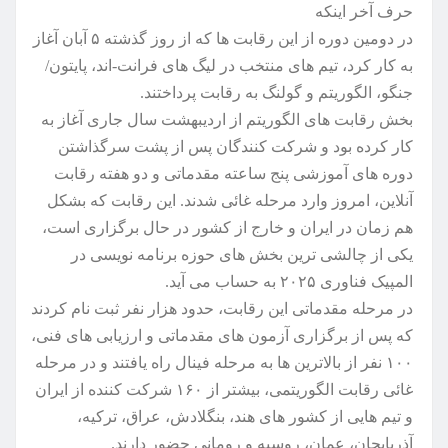
حرف آخر اینکه
در دومین دوره از این رقابت ها که از روز گذشته ۵ آبان آغاز
به کار کرد، تیم های منتخب در لیگ های فرانت-اند، پایتون/
جنگو، الگوریتم و گولنگ به رقابت پرداختند.
بخش رقابت های الگوریتم از اردیبهشت سال جاری آغاز به
کار کرده بود و شرکت کنندگان پس از پشت سرگذاشتن
دوره های آموزشی پنج ساعته مقدماتی و دو هفته رقابت
آنلاین، امروز وارد مرحله غائی شدند. این رقابت که بشکل
هم زمان در ایران و خارج از کشور در حال برگزاری است،
یکی از چالشی ترین بخش های حوزه برنامه نویسی در
المپیک فناوری ۲۰۲۵ به حساب می آید.
در مرحله مقدماتی این رقابت، حدود هزار نفر ثبت نام کردند
که پس از برگزاری آزمون های مقدماتی و ارزیابی های فنی،
۱۰۰ نفر از بالاترین ها به مرحله فینال راه یافتند و در مرحله
غائی رقابت الگوریتمی، بیشتر از ۱۶۰ شرکت کننده از ایران
و تیم هایی از کشور های هند، بنگلادش، عراق، ترکیه،
آذربایجان، عمان، روسیه و رومانی حضور دارند.