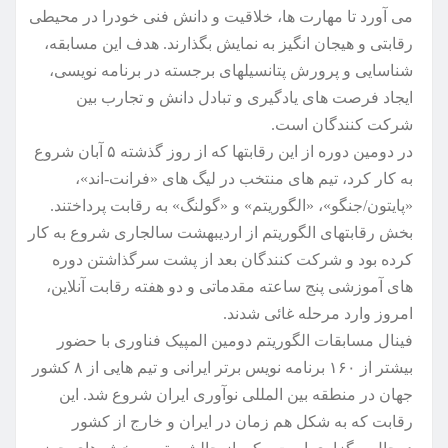
می آورد تا مهارت ها، خلاقیت و دانش فنی خودرا در محیطی
رقابتی و هیجان انگیز به نمایش بگذارند. هدف این مسابقه،
شناسایی و پرورش پتانسیلهای برجسته در برنامه نویسی،
ایجاد فرصت های یادگیری و تبادل دانش و تجارب بین
شرکت کنندگان است.
در دومین دوره از این رقابتها که از روز گذشته ۵ آبان شروع
به کار کرد، تیم های منتخب در لیگ های «فرانت-اند»،
«پایتون/جنگو»، «الگوریتم» و «گولنگ» به رقابت پرداختند.
بخش رقابتهای الگوریتم از اردیبهشت سالجاری شروع به کار
کرده بود و شرکت کنندگان بعد از پشت سرگذاشتن دوره
های آموزشی پنج ساعته مقدماتی و دو هفته رقابت آنلاین،
امروز وارد مرحله غائی شدند.
فینال مسابقات الگوریتم دومین المپیک فناوری با حضور
بیشتر از ۱۶۰ برنامه نویس برتر ایرانی و تیم هایی از ۸ کشور
جهان در منطقه بین المللی نوآوری ایران شروع شد. این
رقابت که به شکل هم زمان در ایران و خارج از کشور