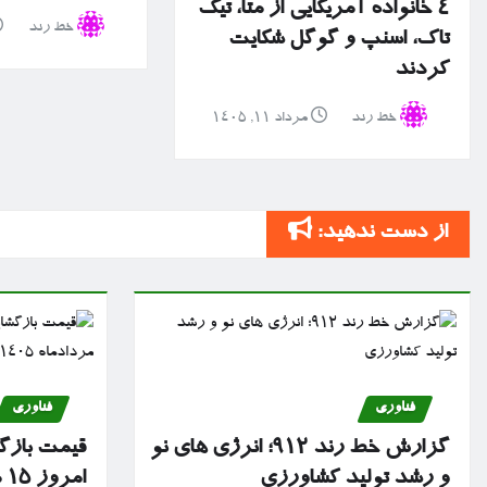
۴ خانواده آمریکایی از متا، تیک
خط رند
تاک، اسنپ و گوگل شکایت
کردند
خط رند
مرداد ۱۱, ۱۴۰۵
از دست ندهید:
فناوری
فناوری
گزارش خط رند ۹۱۲؛ انرژی های نو
قیمت بازگش
و رشد تولید کشاورزی
امروز ۱۵ مردادماه ۱۴۰۵