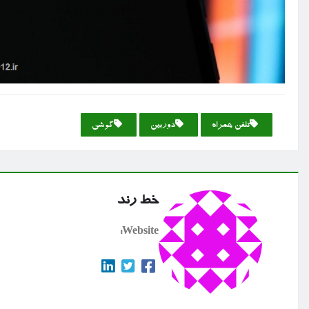
تلفن همراه
دوربین
گوشی
خط رند
Website: