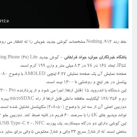
خط رند ۹۱۲: Nothing مشخصات گوشی جدید خویش را که انتظار می رود رقیبی قدرتمند در دنیای دستگاه های موبایل باشد، فاش کرد.
باشگاه خبرنگاران جوان؛ جواد فراهانی
IP۵۴، ابعاد ۱۶۴ در ۷۸ در ۸.۳ میلی متر و وزن ۱۹۹ گرم است.
پیکسل در هر اینچ و روشنایی تا ۱۳۰۰ نیت است.
رم و ۱۲۸/۲۵۶ گیگابایت حافظه داخلی قابل ارتقا از راه microSDXC بهره می برد.
دوربین اصلی آن از سه لنز با وضوح (۵۰
تواند ویدیو های ۴K را با سرعت ۶۰ فریم در ثانیه ضبط کند. دوربین جلو ۱۶ مگاپیکسل است.
ساعتی است که از شارژ سریع ۳۳ واتی و شارژ معکوس ۵ واتی برای سایر دستگاههای تلفن همراه پشتیبانی می کند.