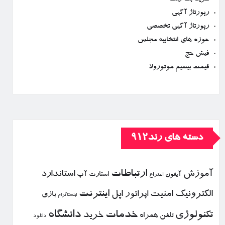
رپورتاژ آگهی
رپورتاژ آگهی تخصصی
حوزه های انتخابیه مجلس
فیش حج
قیمت بیسیم موتورولا
دسته های رند912
ارتباطات
آموزش
استاندارد
استارت آپ
آیفون
اختراع
الكترونیك
امنیت
اپل
اینترنت
اپراتور
بازی
اینستاگرام
خدمات
دانشگاه
تكنولوژی
خرید
تلفن همراه
دانلود