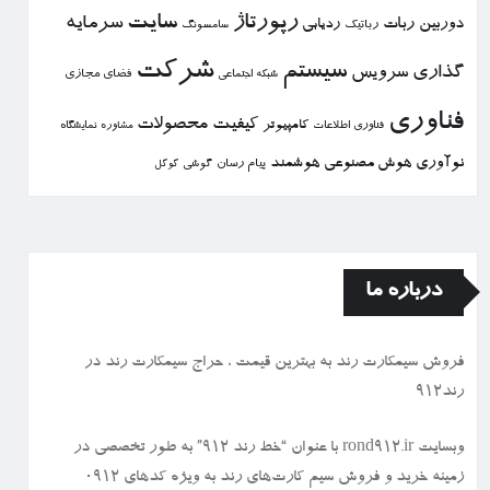
رپورتاژ
سایت
سرمایه
دوربین
ربات
ردیابی
رباتیك
سامسونگ
شركت
سیستم
گذاری
سرویس
فضای مجازی
شبكه اجتماعی
فناوری
كیفیت
محصولات
كامپیوتر
نمایشگاه
فناوری اطلاعات
مشاوره
نوآوری
هوش مصنوعی
هوشمند
پیام رسان
گوشی
گوگل
درباره ما
فروش سیمكارت رند به بهترین قیمت ، حراج سیمكارت رند در
رند912
وبسایت rond912.ir با عنوان “خط رند ۹۱۲” به طور تخصصی در
زمینه خرید و فروش سیم کارت‌های رند به ویژه کدهای ۰۹۱۲