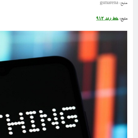
منبع: gsmarena
منبع:
خط رند ۹۱۲