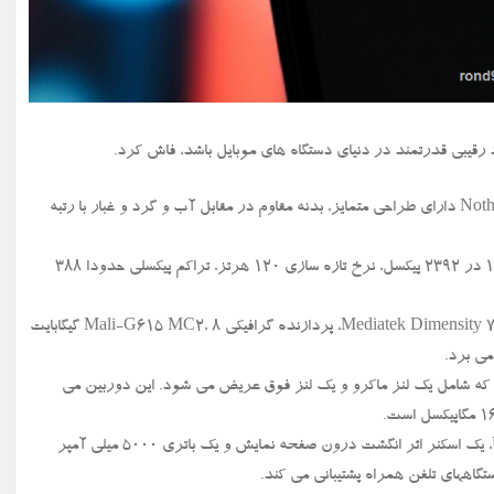
– گوش جدید Nothing Phone (۳a) Lite دارای طراحی متمایز، بدنه مقاوم در مقابل آب و گرد و غبار با رتبه
صفحه نمایش آن یک صفحه نمایش ۶.۷۷ اینچی AMOLED با وضوح ۱۰۸۰ در ۲۳۹۲ پیکسل، نرخ تازه سازی ۱۲۰ هرتز، تراکم پیکسلی حدودا ۳۸۸
این دستگاه با اندروید ۱۵ (قابل ارتقا) اجرا می شود و از پردازنده Mediatek Dimensity ۷۳۰۰ Pro، پردازنده گرافیکی Mali-G۶۱۵ MC۲، ۸ گیگابایت
+۸+۲) مگاپیکسل تشکیل شده است که شامل یک لنز ماکرو و یک لنز فوق عریض می شود. این دوربین می
این گوشی دارای دو درگاه سیمکارت، یک پورت USB Type-C ۲.۰، NFC، یک اسکنر اثر انگشت درون صفحه نمایش و یک باتری ۵۰۰۰ میلی آمپر