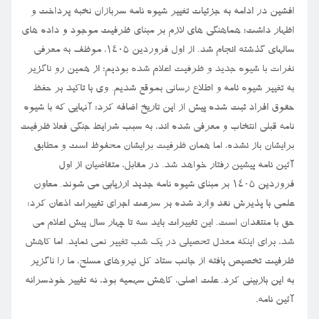
افشین در ادامه به جزئیات تغییر شیوه نامه سربازان نخبه پرداخت و
اظهار داشت: هماهنگی های لازم بر مبنای ظرفیت موجود و داده های
سالهای گذشته انجام شد. از اول فروردین ۱۴۰۵، موظف به معرفی
نفرات با شیوه جدید و ظرفیت اعلام شده بودیم؛ از همین رو ناگزیر
به تغییر شیوه نامه و اطلاع رسانی بموقع شدیم. وی با تاکید بر حفظ
حقوق افراد ثبت شده پیش از این تاریخ اضافه کرد: آنهایی که با شیوه
نامه قبلی انتخاب و معرفی شده اند، به سبب شرایط جنگی فعلا ظرفیت
برایشان باز نشده، اما همان ظرفیت برایشان محفوظ است و مطابق
آئین نامه پیشین رفتار خواهد شد. در مقابل، متقاضیان از اول
فروردین ۱۴۰۵ بر مبنای شیوه نامه جدید ارزیابی می شوند. معاون
علمی با پذیرش نقد وارد شده بر سرعت اجرای تغییرات اذعان کرد:
حق با منتقدان است. این تغییرات باید سه تا چهار سال پیش اعلام می
شد، برای اینکه معدل تحصیلی در یک شب تغییر نمی نماید. اما کاهش
ظرفیت تخصیص یافته از جانب ستاد کل نیروهای مسلح، ما را ناگزیر
به این بازبینی کرد. علت اصلی، کاهش سهمیه بود، نه تغییر خودسرانه
آئین نامه.