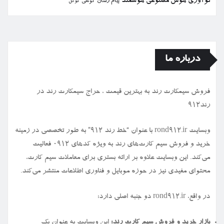
نوآوری
هوش مصنوعی
هوشمند
پیام رسان
گوشی
گوگل
درباره ما
فروش سیمكارت رند به بهترین قیمت ، حراج سیمكارت رند در
رند912
وبسایت rond912.ir با عنوان “خط رند ۹۱۲” به طور تخصصی در زمینه
خرید و فروش سیم کارت‌های رند به ویژه کدهای ۰۹۱۲ فعالیت
می‌کند. این وبسایت علاوه بر ارائه بستری برای معاملات سیم کارت،
محتوای مفیدی نیز در حوزه موبایل و فناوری اطلاعات منتشر می‌کند.
در واقع، rond912.ir دو جنبه اصلی دارد:
بازار خرید و فروش سیم کارت رند:
این وبسایت به عنوان یک