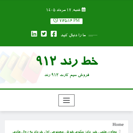
Ski
شنبه, ۱۷ مرداد ۱۴۰۵
t
conten
7:35:17 PM
ما را دنبال کنید
خط رند 912
فروش سیم کارت 912 رند
Home
معاون علمی خبر داد؛ سکوی هوش مصنوعی اول خرداد به روال عادی