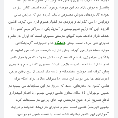
دوره، عملا کاربردپذیری هوش مصنوعی در کشور نداشتیم. حالا
پتانسیل و رونق بازار در این عرصه بوجود آمده است. کتابی نیز در
حوزه کاربردهای هوش مصنوعی تألیف کرده ایم که مراحل نهائی
ویرایش را می گذراند و بزودی در اختیار عموم قرار می گیرد. افشین
افزود: این که رژیم صهیونیستی و آمریکا یکی از مراکز مهم کشور را
هدف قرار دادند، خود گویای درستی مسیری است که ایران در علم و
فناوری طی کرده است. وقتی
دانشگاه
ها و تجهیزات آزمایشگاهی
مورد حمله قرار می گیرند، یعنی در راه درست حرکت می نماییم. او
با نگاهی فرامرزی به علم اضافه کرد: دانش به یک کشور یا مرز خاص
تعلق ندارد؛ به تمام بشریت بازمی گردد. مسیری که در علم و فناوری
پیش گرفته ایم، روشن، مقتدرانه و ادامه دار است. از بین رفتن برخی
زیرساخت ها نمی تواند این مسیر را متوقف سازد، برای اینکه توان
علمی کشور در مغزهایی است که امروز در این مسابقات می بینیم؛ در
همین نوجوانان ۱۴ ساله. معاون علمی رئیس جمهور با اظهار امیدواری
قاطع تصریح کرد: نتایج درخشان تیم های ایرانی در مسابقات کره
جنوبی (تیرماه) قطعی است. علم و فناوری در ریشه، اندیشه و فرایند
آموزشی این کشور نهادینه شده است. با همت همین نوجوانان،