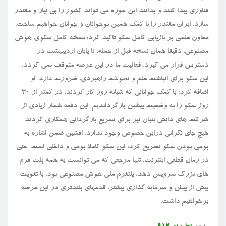
فناوری پیدا کنند و بدانند این حوزه می تواند کشور را بی نیاز و مقتدر
سازد. ایران مقتدر را با کمک همین نوجوانان و جوانان خواهیم ساخت.
معاون علمی بر بازیابی کامل سکو تاکید کرد: نسخه کامل سکوی هوش
مصنوعی، دقیقا همان نسخه قبل از حمله، تا پایان اردیبهشت در
دسترس قرار می گیرد. فعالیت ما در این عرصه متوقف نمی گردد.
این سکو برای انباشت علم و تحولات راهبردی، ضرورت دارد. او
اضافه کرد: با کمک جوانانی که شبانه روز کار کردند، در کمتر از ۳۰
روز سکو را به وضعیت پیشین بازگرداندیم. این دفعه شمار زیادی از
شرکت های دانش بنیان نیز برای تسریع بازگردانی همکاری کردند.
هیچ جای نگرانی دراین خصوص وجود ندارد. افشین ضمن اشاره به
بومی بودن سکو تصریح کرد: این سکو کاملا بومی و داخلی است. حتی
در زمان قطعی اینترنت، تنها مرجعی که می توانست به همه پلت فرم
های بزرگ سرویس دهد، پلتفرم ملی هوش مصنوعی بود. با تقویت
بیش از پیش و سرمایه گذاری بیشتر، قدمهای بلندتری در این عرصه
برخواهیم داشت.