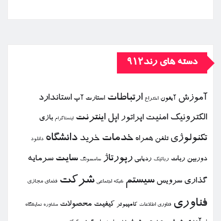
دسته های رند912
ارتباطات
آموزش
استاندارد
استارت آپ
آیفون
اختراع
الكترونیك
امنیت
اپل
اینترنت
اپراتور
بازی
اینستاگرام
خدمات
دانشگاه
تكنولوژی
خرید
تلفن همراه
دانلود
رپورتاژ
سایت
سرمایه
دوربین
ربات
ردیابی
رباتیك
سامسونگ
شركت
سیستم
گذاری
سرویس
فضای مجازی
شبكه اجتماعی
فناوری
كیفیت
محصولات
كامپیوتر
نمایشگاه
فناوری اطلاعات
مشاوره