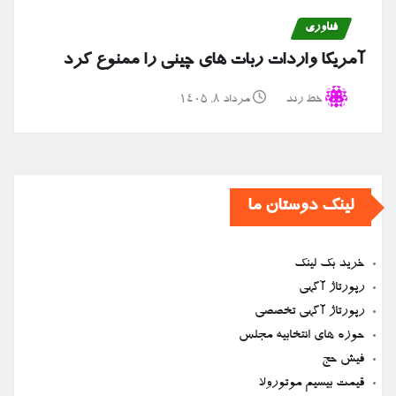
فناوری
آمریکا واردات ربات های چینی را ممنوع کرد
خط رند
مرداد ۸, ۱۴۰۵
لینک دوستان ما
خرید بک لینک
رپورتاژ آگهی
رپورتاژ آگهی تخصصی
حوزه های انتخابیه مجلس
فیش حج
قیمت بیسیم موتورولا