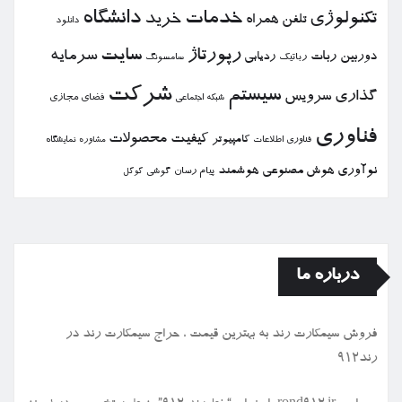
خدمات
دانشگاه
تكنولوژی
خرید
تلفن همراه
دانلود
رپورتاژ
سایت
سرمایه
دوربین
ربات
ردیابی
رباتیك
سامسونگ
شركت
سیستم
گذاری
سرویس
فضای مجازی
شبكه اجتماعی
فناوری
كیفیت
محصولات
كامپیوتر
نمایشگاه
فناوری اطلاعات
مشاوره
نوآوری
هوش مصنوعی
هوشمند
پیام رسان
گوشی
گوگل
درباره ما
فروش سیمكارت رند به بهترین قیمت ، حراج سیمكارت رند در
رند912