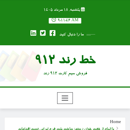
Ski
یکشنبه, ۱۸ مرداد ۱۴۰۵
t
conten
9:11:47 AM
ما را دنبال کنید
خط رند 912
فروش سیم کارت 912 رند
Home
با الهام از هفت خوان رستم؛ ساخت پلت فرم ایرانی تست اقدامات