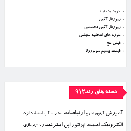
خرید بک لینک
رپورتاژ آگهی
رپورتاژ آگهی تخصصی
حوزه های انتخابیه مجلس
فیش حج
قیمت بیسیم موتورولا
دسته های رند912
ارتباطات
آموزش
استاندارد
استارت آپ
آیفون
اختراع
الكترونیك
امنیت
اپل
اینترنت
اپراتور
بازی
اینستاگرام