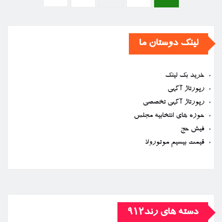
نوشته‌ها
لینک دوستان ما
خرید بک لینک
رپورتاژ آگهی
رپورتاژ آگهی تخصصی
حوزه های انتخابیه مجلس
فیش حج
قیمت بیسیم موتورولا
دسته های رند912