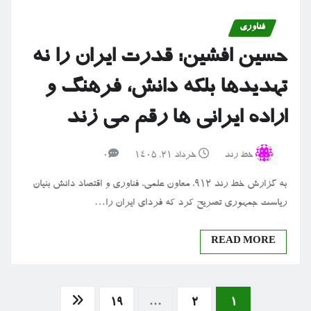
فناوری
حسین افشین: قدرت ایران را نه
تهدیدها بلکه دانش، فرهنگ و
اراده ایرانی ها رقم می زند
خط رند
خرداد ۲۱, ۱۴۰۵
0
به گزارش خط رند 912، معاون علمی، فناوری و اقتصاد دانش بنیان
ریاست جمهوری تصریح کرد که فردای ایران را…
READ MORE
صفحه‌بندی
19
…
2
1