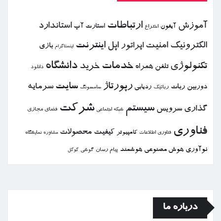
ارتباطات
آموزش
استاندارد
استارت آپ
آیفون
اختراع
الكترونیك
امنیت
اپل
اینترنت
اپراتور
بازی
اینستاگرام
خدمات
دانشگاه
تكنولوژی
خرید
تلفن همراه
دانلود
رپورتاژ
سایت
سرمایه
دوربین
ربات
ردیابی
رباتیك
سامسونگ
شركت
سیستم
گذاری
سرویس
فضای مجازی
شبكه اجتماعی
فناوری
كیفیت
محصولات
كامپیوتر
نمایشگاه
فناوری اطلاعات
مشاوره
نوآوری
هوش مصنوعی
هوشمند
پیام رسان
گوشی
گوگل
درباره ما