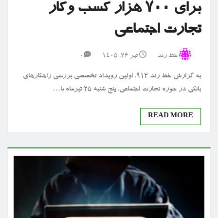
برای ۷۰۰ هزار کسب وکار
تجارت اجتماعی
خط رند
تیر ۲۶, ۱۴۰۵
0
به گزارش خط رند 912، اولین رویداد تخصصی بررسی راهکارهای
بانکی در حوزه تجارت اجتماعی، پنج شنبه ۲۵ تیرماه با…
READ MORE