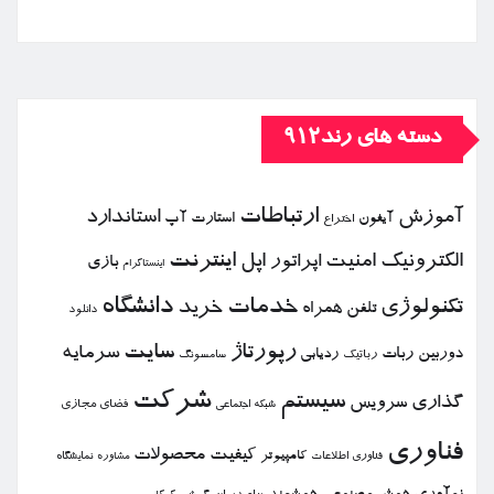
دسته های رند912
ارتباطات
آموزش
استاندارد
استارت آپ
آیفون
اختراع
الكترونیك
امنیت
اپل
اینترنت
اپراتور
بازی
اینستاگرام
خدمات
دانشگاه
تكنولوژی
خرید
تلفن همراه
دانلود
رپورتاژ
سایت
سرمایه
دوربین
ربات
ردیابی
رباتیك
سامسونگ
شركت
سیستم
گذاری
سرویس
فضای مجازی
شبكه اجتماعی
فناوری
كیفیت
محصولات
كامپیوتر
نمایشگاه
فناوری اطلاعات
مشاوره