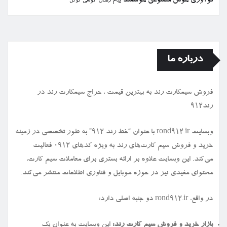
نوآوری
هوش مصنوعی
هوشمند
پیام رسان
گوشی
گوگل
درباره ما
فروش سیمكارت رند به بهترین قیمت ، حراج سیمكارت رند در
رند912
وبسایت rond912.ir با عنوان “خط رند ۹۱۲” به طور تخصصی در زمینه
خرید و فروش سیم کارت‌های رند به ویژه کدهای ۰۹۱۲ فعالیت
می‌کند. این وبسایت علاوه بر ارائه بستری برای معاملات سیم کارت،
محتوای مفیدی نیز در حوزه موبایل و فناوری اطلاعات منتشر می‌کند.
در واقع، rond912.ir دو جنبه اصلی دارد:
بازار خرید و فروش سیم کارت رند:
این وبسایت به عنوان یک