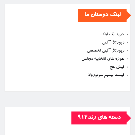
لینک دوستان ما
خرید بک لینک
رپورتاژ آگهی
رپورتاژ آگهی تخصصی
حوزه های انتخابیه مجلس
فیش حج
قیمت بیسیم موتورولا
دسته های رند912