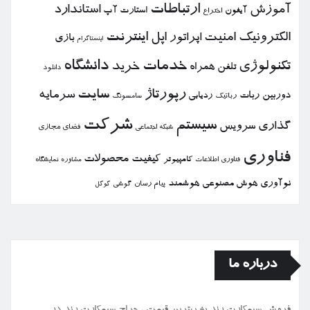
ارتباطات
آموزش
استاندارد
استارت آپ
آیفون
اختراع
الكترونیك
امنیت
اپل
اینترنت
اپراتور
بازی
اینستاگرام
خدمات
دانشگاه
تكنولوژی
خرید
تلفن همراه
دانلود
رپورتاژ
سایت
سرمایه
دوربین
ربات
ردیابی
رباتیك
سامسونگ
شركت
سیستم
گذاری
سرویس
فضای مجازی
شبكه اجتماعی
فناوری
كیفیت
محصولات
كامپیوتر
نمایشگاه
فناوری اطلاعات
مشاوره
نوآوری
هوش مصنوعی
هوشمند
پیام رسان
گوشی
گوگل
درباره ما