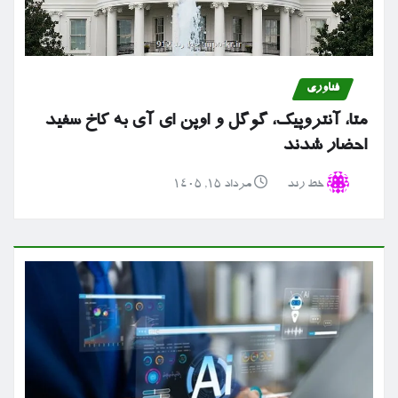
فناوری
متا، آنتروپیک، گوگل و اوپن ای آی به کاخ سفید
احضار شدند
خط رند
مرداد ۱۵, ۱۴۰۵