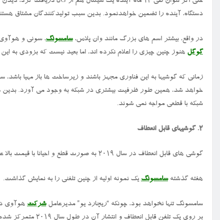
حتی اگر نتوان طی ۱۲ ماه آینده یک سیگنال هم از 5G دریافت کرد، دیدن این برچسب روی جعبه گوشیهای
دستگاه، آینده را تضمین خواهدنمود. بدین سبب تولیدکنندگان مشتاق هستند که محصو
در واقع، بیشتر اسم های بزرگ مانند وان پلاس،
سامسونگ
، سونی و هوآوی تایید نموده ان
گوگل
هنوز چنین چیزی را اعلام نکرده اند، اما بعید نیست که بزودی به این
زمانی که گوشیها به این فناوری مجهز باشند و زیرساخت ها باز مهیا باشد، س
خواهد شد، همین طور ظرفیت بیشتری در شبکه به وجود می آورد. بدین س
شبکه با قطعی مواجه نمی شوند.
۲. گوشیهای قابل انعطاف
گوشی های قابل انعطاف در سال ۲۰۱۹ به صورت قطع و احیانا با قیمت بالا عرضه خواهند شد و توسعه پیدا خواهند کرد.
هفته گذشته
سامسونگ
یک نمونه اولیه از چنین تلفنی را به نمایش گذاشت.
سامسونگ تنها نخواهد بود، چونکه “ریچارد یو” مدیرعامل
شرکت
هوآوی در مراسم 
بر روی یک تلفن قابل انعطاف و انتشار آن در طول سال ۲۰۱۹ متمرکز شده است.