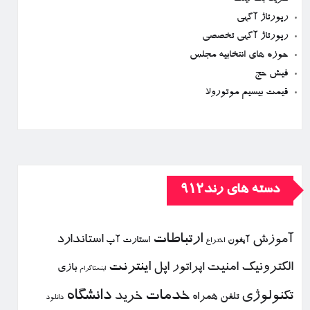
رپورتاژ آگهی
رپورتاژ آگهی تخصصی
حوزه های انتخابیه مجلس
فیش حج
قیمت بیسیم موتورولا
دسته های رند912
ارتباطات
آموزش
استاندارد
استارت آپ
آیفون
اختراع
الكترونیك
امنیت
اپل
اینترنت
اپراتور
بازی
اینستاگرام
خدمات
دانشگاه
تكنولوژی
خرید
تلفن همراه
دانلود