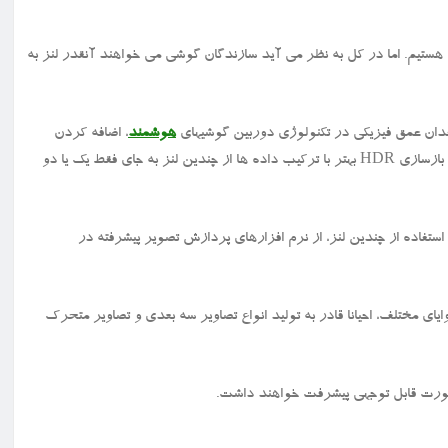
جه هستیم. اما در کل به نظر می آید سازندگان گوشی می خواهند آنقدر لنز به
فقدان عمق فیزیکی در تکنولوژی دوربین گوشیهای
هوشمند
، اضافه کردن
خاصیت هایی مانند زوم اپتیکال، صاف کردن پس زمینه، فناوری ضد لرزش و بازسازی HDR بهتر با ترکیب داده ها از چندین لنز به جای فقط یک یا دو
ستفاده از چندین لنز، از نرم افزارهای پردازش تصویر پیشرفته در
ی مختلف، احیانا قادر به تولید انواع تصاویر سه بعدی و تصاویر متحرک