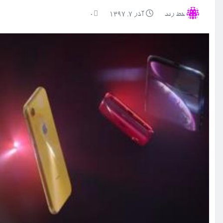
خط رند
آذر ۷, ۱۳۹۷
0