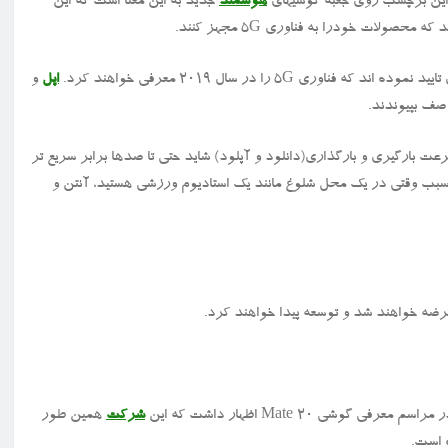
هوشمند
جدید به این معنا است که این
لات خودرا به فناوری 5G مجهز کنند.
د که فناوری 5G را در سال ۲۰۱۹ معرفی خواهند کرد.
اپل
و
 صف بپیوندند.
رعت بارگیری و بارگذاری(دانلود و آپلود) شاید حتی تا صدها برابر سریع تر
بب وقتی در یک محل شلوغ مانند یک استادیوم ورزشی هستید، آنتن و
معرفی گوشی Mate 20 اظهار داشت که این
شرکت
همین طور