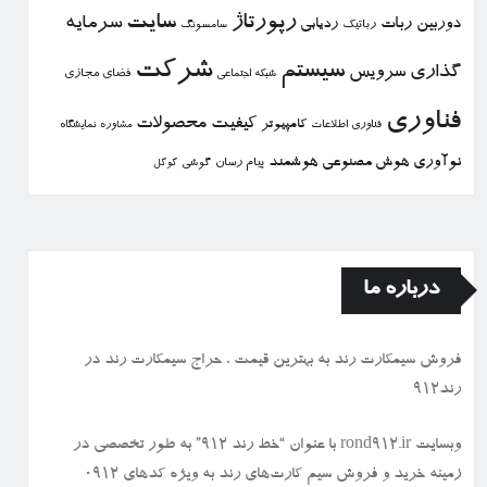
رپورتاژ
سایت
سرمایه
دوربین
ربات
ردیابی
رباتیك
سامسونگ
شركت
سیستم
گذاری
سرویس
فضای مجازی
شبكه اجتماعی
فناوری
كیفیت
محصولات
كامپیوتر
نمایشگاه
فناوری اطلاعات
مشاوره
نوآوری
هوش مصنوعی
هوشمند
پیام رسان
گوشی
گوگل
درباره ما
فروش سیمكارت رند به بهترین قیمت ، حراج سیمكارت رند در
رند912
وبسایت rond912.ir با عنوان “خط رند ۹۱۲” به طور تخصصی در
زمینه خرید و فروش سیم کارت‌های رند به ویژه کدهای ۰۹۱۲