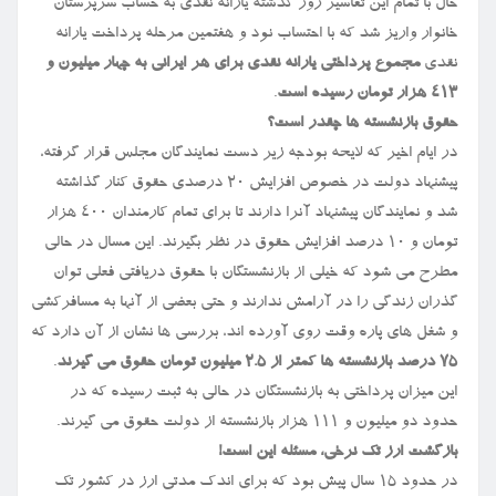
حال با تمام این تفاسیر روز گذشته یارانه نقدی به حساب سرپرستان
خانوار واریز شد که با احتساب نود و هفتمین مرحله پرداخت یارانه
نقدی
مجموع پرداختی یارانه نقدی برای هر ایرانی به چهار میلیون و
۴۱۳ هزار تومان رسیده است
.
حقوق بازنشسته ها چقدر است؟
در ایام اخیر که لایحه بودجه زیر دست نمایندگان مجلس قرار گرفته،
پیشنهاد دولت در خصوص افزایش ۲۰ درصدی حقوق کنار گذاشته
شد و نمایندگان پیشنهاد آنرا دارند تا برای تمام کارمندان ۴۰۰ هزار
تومان و ۱۰ درصد افزایش حقوق در نظر بگیرند. این مسال در حالی
مطرح می شود که خیلی از بازنشستگان با حقوق دریافتی فعلی توان
گذران زندگی را در آرامش ندارند و حتی بعضی از آنها به مسافرکشی
و شغل های پاره وقت روی آورده اند، بررسی ها نشان از آن دارد که
۷۵ درصد بازنشسته ها کمتر از ۲.۵ میلیون تومان حقوق می گیرند
.
این میزان پرداختی به بازنشستگان در حالی به ثبت رسیده که در
حدود دو میلیون و ۱۱۱ هزار بازنشسته از دولت حقوق می گیرند.
بازگشت ارز تک نرخی، مسئله این است!
در حدود ۱۵ سال پیش بود که برای اندک مدتی ارز در کشور تک