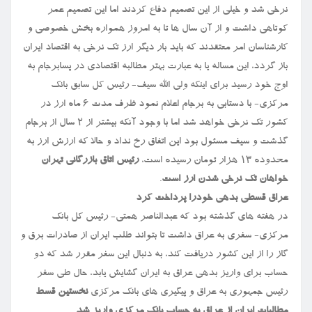
نرخی شد و خیلی از این تصمیم دفاع کردند اما این تصمیم عمر
کوتاهی داشت و از آن سال ها تا به امروز همواره بخش خصوصی و
کارشناسان امر معتقدند که باید بار دیگر ارز تک نرخی به اقتصاد ایران
باز گردد، این مساله یا به عبارت بهتر مطالبه اقتصادی در پسابرجام به
اوج خود رسید برای اینکه ولی الله سیف- رئیس کل سابق بانک
مرکزی- با دستابی به برجام اعلام نمود ظرف مدت ۶ ماه ارز در
کشور تک نرخی خواهد شد اما با وجود آنکه بیشتر از ۲ سال از برجام
گذشت و سیف مسئول بود این اتفاق رخ نداد و حالا که ارزش ارز به
محدوده ۱۳ هزار تومان رسیده است،
رئیس اتاق بازرگانی تهران
خواهان تک نرخی شدن ارز است
.
عراق قسطی بدهی خودرا پرداخت کرد
در هفته های گذشته بود که عبدالناصر همتی- رئیس کل بانک
مرکزی- سفری به عراق داشت تا بتواند طلب ایران از صادرات برق و
گاز را از این کشور دریافت کند، به دنبال این سفر مقرر شد که دو
حساب برای واریز بدهی عراق به ایران گشایش یابد، حال طی سفر
رئیس جمهوری به عراق و پیگیری های بانک مرکزی
نخستین قسط
مطالبات ایران از عراق به حساب بانک مرکزی واریز شد
.