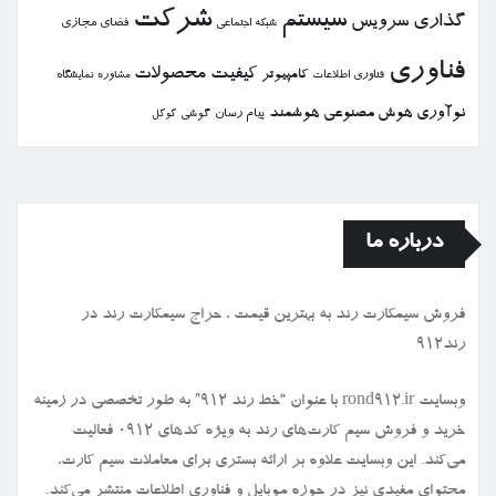
شركت
سیستم
گذاری
سرویس
فضای مجازی
شبكه اجتماعی
فناوری
كیفیت
محصولات
كامپیوتر
نمایشگاه
فناوری اطلاعات
مشاوره
نوآوری
هوش مصنوعی
هوشمند
پیام رسان
گوشی
گوگل
درباره ما
فروش سیمكارت رند به بهترین قیمت ، حراج سیمكارت رند در
رند912
وبسایت rond912.ir با عنوان “خط رند ۹۱۲” به طور تخصصی در زمینه
خرید و فروش سیم کارت‌های رند به ویژه کدهای ۰۹۱۲ فعالیت
می‌کند. این وبسایت علاوه بر ارائه بستری برای معاملات سیم کارت،
محتوای مفیدی نیز در حوزه موبایل و فناوری اطلاعات منتشر می‌کند.