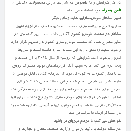
در هر شرایطی و به خصوص در شرایط گرانی محصولات ارتباطی از
تلفن همراه
خود استفاده می نماید.
تغییر ساختار خودروسازان، شاید زمانی دیگر!
معاون طرح و برنامه وزارت صنعت، معدن و تجارت از
لزوم تغییر
ساختار در صنعت خودرو کشور
آگاهی داده است، این گفته وی در
حالی مطرح شده که صنعت خودروسازی کشور در تحریم قرار دارد
و خود سعید زرندی باز به این مساله اشاره داشته است و شرایط
امروز بوجود آمد، شرایطی که روسیه از سال ۲۰۱۴ با آن دست و
پنجه نرم می کند اما به سبب آنکه قراردادهای تولید مشترک روس
ها با دیگر کشورها به گونه ای بود که سرمایه گذاری قابل توجهی از
طرف شرکای خارجی انجام شده و این مساله عاملی شد تا شرکای
خارجی برای حفظ منافع و سرمایه های خود به بازار روسیه بازگردند،
اما این اتفاق در قراردادهای خودروسازی کشور رخ نداد و ایران تنها
مونتاژکار خارجی ها شد و تمام قوانین زیبا و آرمانی که تهیه شده بود
در امضا قراردادها فراموش شد.
خواهش می کنم؛ با مردم مهربان تر باشید
هر ساله دولت با تاکید بر توان وزارت صنعت، معدن و تجارت و