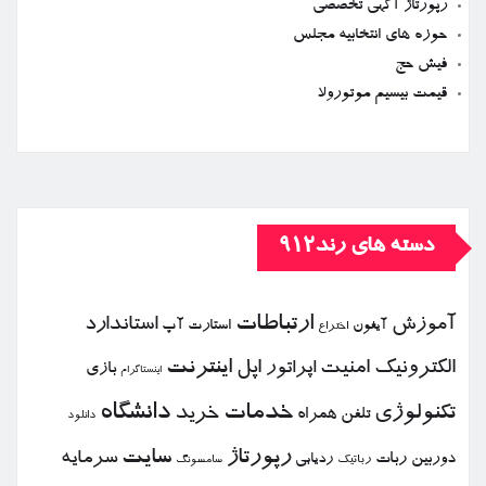
رپورتاژ آگهی تخصصی
حوزه های انتخابیه مجلس
فیش حج
قیمت بیسیم موتورولا
دسته های رند912
ارتباطات
آموزش
استاندارد
استارت آپ
آیفون
اختراع
الكترونیك
امنیت
اپل
اینترنت
اپراتور
بازی
اینستاگرام
خدمات
دانشگاه
تكنولوژی
خرید
تلفن همراه
دانلود
رپورتاژ
سایت
سرمایه
دوربین
ربات
ردیابی
رباتیك
سامسونگ