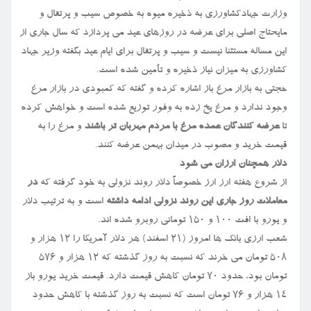
وزارت جهادکشاورزی به ذخیره میوه به خصوص سیب و پرتقال و
مایحتاج اصلی برای عرضه در روزهای عید می پردازد که سال جاری از
این مساله مستثنا نیست و سیب و پرتقال برای ایام عید بگفته وزیر جهاد
کشاورزی به میزان نیاز ذخیره و تأمین شده است.
حجتی به بازار مرغ باز اشاره کرده و گفته که کمبودی در بازار مرغ
وجود ندارد و مرغ یخ زده به وفور توزیع شده است و خواهش کرده
تا
عرضه کنندگان عمده مرغ با مردم مهربان تر باشند
و مرغ را به
قیمت خرید و مصوب در میدان بهمن عرضه کنند.
دلار همچنان ارزان می شود
از شروع هفته ارز ارز خصوصاً دلار روند نزولی به خود گرفته که
در
معاملات روز جاری این روند نزولی ادامه داشته
است و به ترتیب دلار
و یورو با افت ۱۰۰ و ۱۵۰ تومانی روبرو شده اند.
شعب ارزی بانک ها امروز (۲۱ اسفند) هر دلار آمریکا را ۱۲ هزار و
۵۰۸ تومان می خرند که نسبت به روز گذشته که ۱۲ هزار و ۵۷۶
تومان بود، حدود ۷۰ تومان کاهش قیمت دارد. قیمت خرید یورو باز
۱۴ هزار و ۷۶ تومان است که نسبت به روز گذشته با کاهش حدود