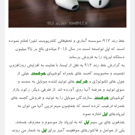
خط رند ۹۱۲: موسسه آماری و تحقیقاتی کانترپوینت اخیرا اعلام نموده
است که اپل توانسته است در سال ۲۰۱۸ میلادی بالغ بر ۳۵ میلیون
دستگاه ایرپاد را به فروش برساند.
به گزارش خط رند ۹۱۲ به نقل از ایسنا، با عنایت به افزایش روزافزون
اهمیت و محبوبیت گجت های همراه گوشیهای
هوشمند
، خیلی از
غول های تکنولوژی و
شرکت
های تولیدکننده موبایل به سمت و
سوی تولید و عرضه آنها روی آورده اند. از طرفی دیگر، رکود بازار
گوشیهای
هوشمند
، سازندگان موبایل را به تولید و فروش گجت های
همراه ترغیب کرده است که همچون مهم ترین آنها می توان به
ایرپادهای
اپل
اشاره نمود.
هدفون های بی سیم
اپل
که به ایرپاد باز موسوم و معروف هستند،
یکی از عوامل و فاکتورهای موفقیت آمیز برای
اپل
به شمار می روند