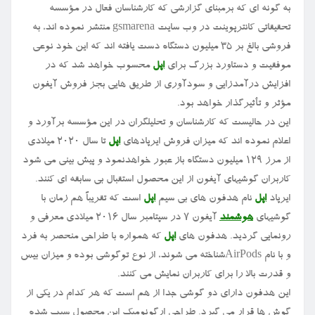
به گونه ای که برمبنای گزارشی که کارشناسان فعال در مؤسسه
تحقیقاتی کانترپوینت در وب سایت gsmarena منتشر نموده اند، به
فروشی بالغ بر ۳۵ میلیون دستگاه دست یافته اند که این خود نوعی
موفقیت و دستاورد بزرگ برای
اپل
محسوب خواهد شد که در
افزایش درآمدزایی و سودآوری از طریق هایی بجز فروش آیفون
مؤثر و تأثیرگذار خواهد بود.
این در حالیست که کارشناسان و تحلیلگران در این مؤسسه برآورد و
اعلام نموده اند که میزان فروش ایرپادهای
اپل
تا سال ۲۰۲۰ میلادی
از مرز ۱۲۹ میلیون دستگاه باز عبور خواهدنمود و پیش بینی می شود
کاربران گوشیهای آیفون از این محصول استقبال بی سابقه ای کنند.
ایرپاد
اپل
نام هدفون های بی سیم
اپل
است که تقریباً هم زمان با
گوشیهای
هوشمند
آیفون ۷ در سپتامبر سال ۲۰۱۶ میلادی معرفی و
رونمایی گردید. هدفون های
اپل
که همواره با طراحی منحصر به فرد
و با نام AirPodsشناخته می شوند، از نوع توگوشی بوده و میزان بیس
و قدرت بالا را برای کاربران نمایش می کنند.
این هدفون دارای دو گوشی جدا از هم است که هر کدام در یکی از
گوش ها قرار می گیرد. طراحی ارگونومیک این محصول سبب شده