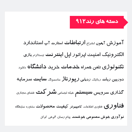
دسته های رند912
ارتباطات
آموزش
استاندارد
استارت آپ
آیفون
اختراع
الكترونیك
امنیت
اپل
اینترنت
اپراتور
بازی
اینستاگرام
خدمات
دانشگاه
تكنولوژی
خرید
تلفن همراه
دانلود
رپورتاژ
سایت
سرمایه
دوربین
ربات
ردیابی
رباتیك
سامسونگ
شركت
سیستم
گذاری
سرویس
فضای مجازی
شبكه اجتماعی
فناوری
كیفیت
محصولات
كامپیوتر
نمایشگاه
فناوری اطلاعات
مشاوره
نوآوری
هوش مصنوعی
هوشمند
پیام رسان
گوشی
گوگل