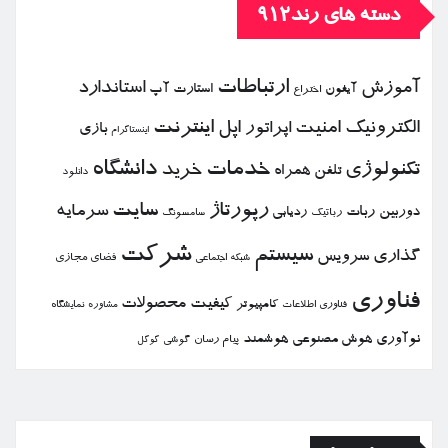
دسته های رند912
ارتباطات
آموزش
استاندارد
استارت آپ
آیفون
اختراع
الكترونیك
امنیت
اپل
اینترنت
اپراتور
بازی
اینستاگرام
خدمات
دانشگاه
تكنولوژی
خرید
تلفن همراه
دانلود
رپورتاژ
سایت
سرمایه
دوربین
ربات
ردیابی
رباتیك
سامسونگ
شركت
سیستم
گذاری
سرویس
فضای مجازی
شبكه اجتماعی
فناوری
كیفیت
محصولات
كامپیوتر
نمایشگاه
فناوری اطلاعات
مشاوره
نوآوری
هوش مصنوعی
هوشمند
پیام رسان
گوشی
گوگل