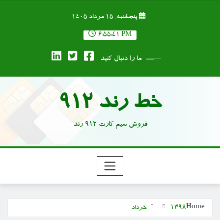
Ski
پنجشنبه, ۱۵ مرداد ۱۴۰۵
t
conten
6:55:41 PM
ما را دنبال کنید
خط رند 912
فروش سیم کارت 912 رند
Home
1398
خرداد