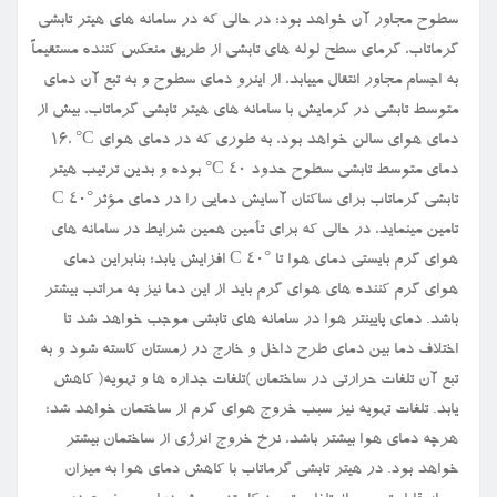
سطوح مجاور آن خواهد بود؛ در حالی که در سامانه های هیتر تابشی
گرماتاب، گرمای سطح لوله های تابشی از طریق منعکس کننده مستقیماً
به اجسام مجاور انتقال مییابد، از اینرو دمای سطوح و به تبع آن دمای
متوسط تابشی در گرمایش با سامانه های هیتر تابشی گرماتاب، بیش از
دمای هوای سالن خواهد بود، به طوری که در دمای هوای
°C
،
۱۶
دمای متوسط تابشی سطوح حدود
°C 40
بوده و بدین ترتیب هیتر
تابشی گرماتاب برای ساکنان آسایش دمایی را در دمای مؤثر
C 40°
تامین مینماید، در حالی که برای تأمین همین شرایط در سامانه های
هوای گرم بایستی دمای هوا تا
C 40°
افزایش یابد؛ بنابراین دمای
هوای گرم کننده های هوای گرم باید از این دما نیز به مراتب بیشتر
باشد. دمای پایینتر هوا در سامانه های تابشی موجب خواهد شد تا
اختلاف دما بین دمای طرح داخل و خارج در زمستان کاسته شود و به
تبع آن تلفات حرارتی در ساختمان )تلفات جداره ها و تهویه( کاهش
یابد. تلفات تهویه نیز سبب خروج هوای گرم از ساختمان خواهد شد؛
هرچه دمای هوا بیشتر باشد، نرخ خروج انرژی از ساختمان بیشتر
خواهد بود. در هیتر تابشی گرماتاب با کاهش دمای هوا به میزان