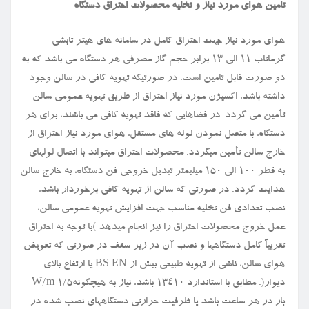
تامین هوای مورد نیاز و تخلیه محصولات احتراق دستگاه
هوای مورد نیاز جهت احتراق کامل در سامانه های هیتر تابشی
گرماتاب ۱۱ الی ۱۳ برابر حجم گاز مصرفی هر دستگاه می باشد که به
دو صورت قابل تامین است. در صورتیکه تهویه کافی در سالن وجود
داشته باشد، اکسیژن مورد نیاز احتراق از طریق تهویه عمومی سالن
تأمین می گردد. در فضاهایی که فاقد تهویه کافی می باشند، برای هر
دستگاه، با متصل نمودن لوله های مستقل، هوای مورد نیاز احتراق از
خارج سالن تأمین میگردد. محصولات احتراق میتواند با اتصال لولهای
به قطر ۱۰۰ الی ۱۵۰ میلیمتر تبدیل خروجی فن دستگاه، به خارج سالن
هدایت گردد. در صورتی که سالن از تهویه کافی برخوردار باشد،
نصب تعدادی فن تخلیه مناسب جهت افزایش تهویه عمومی سالن،
عمل خروج محصولات احتراق را نیز انجام میدهد )با توجه به احتراق
تقریباً کامل دستگاهها و نصب آن در زیر سقف در صورتی که تعویض
هوای سالن، ناشی از تهویه طبیعی بیش از
BS EN
یا ارتفاع بالای
دیوار(. مطابق با استاندارد ۱۳۴۱۰ باشد، نیاز به هیچگونه
W/m 1/5
بار در هر ساعت باشد یا ظرفیت حرارتی دستگاههای نصب شده در