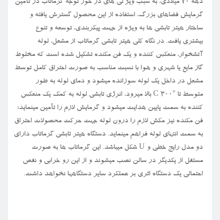
دهه ۷۰ میلادی، به سبب ویژگی های در خور توجه گرماتاب در تأمین
گرمایش فضاهای بزرگ، استفاده از این محصول گسترش یافته و
ساختار هیتر تابشی ها به ویژه از جهت پیکربندی، توسعه و تنوع
بیشتری یافت. در نگاه کلی هیتر تابشی گرماتاب از مشعل، لوله
آتشخوار، منعکس کننده و یک فن مکنده تشکیل شده است که مخلوط
گاز مایع یا شهری و هوا با نسبت مناسب به صورت احتراق کامل توسط
مشعل در داخل یک لوله سوزانده میشود و دمای لوله به طور
متوسط تا
C 300°
بالا میرود، انرژی تابشی لوله به کمک یک منعکس
کننده به سمت پایین هدایت میشود و گرمایش لازم را تأمین مینماید؛
فن مکنده نیز مکش لازم را درون لوله جهت حرکت محصولات احتراق
به سمت انتهای لوله فراهم مینماید. دستگاه هیتر تابشی گرماتاب دارای
دو مدل رایج خطی و
U
شکل میباشد. این گرماتاب ها به صورت
مستقل از یکدیگر در سالن نصب میشوند و از این رو خرابی و نقص
احتمالی یک دستگاه اثری بر عملکرد سایر دستگاهها نخواهد داشت
.