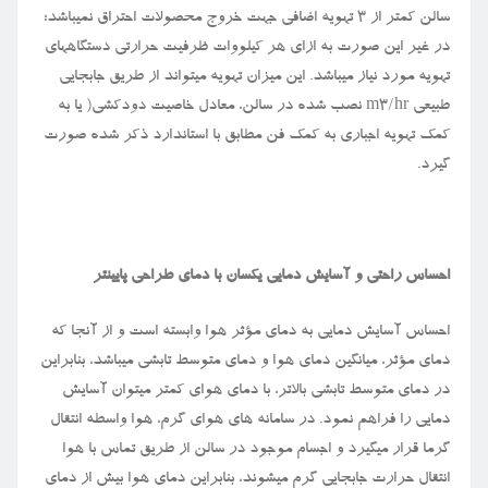
سالن کمتر از ۳ تهویه اضافی جهت خروج محصولات احتراق نمیباشد؛
در غیر این صورت به ازای هر کیلووات ظرفیت حرارتی دستگاههای
تهویه مورد نیاز میباشد. این میزان تهویه میتواند از طریق جابجایی
طبیعی
m3/hr
نصب شده در سالن، معادل خاصیت دودکشی( یا به
کمک تهویه اجباری به کمک فن مطابق با استاندارد ذکر شده صورت
گیرد
.
احساس راحتی و آسایش دمایی یکسان با دمای طراحی پایینتر
احساس آسایش دمایی به دمای مؤثر هوا وابسته است و از آنجا که
دمای مؤثر، میانگین دمای هوا و دمای متوسط تابشی میباشد، بنابراین
در دمای متوسط تابشی بالاتر، با دمای هوای کمتر میتوان آسایش
دمایی را فراهم نمود. در سامانه های هوای گرم، هوا واسطه انتقال
گرما قرار میگیرد و اجسام موجود در سالن از طریق تماس با هوا
انتقال حرارت جابجایی گرم میشوند، بنابراین دمای هوا بیش از دمای