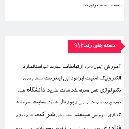
قیمت بیسیم موتورولا
دسته های رند912
ارتباطات
آموزش
استاندارد
استارت آپ
آیفون
اختراع
الكترونیك
امنیت
اپل
اینترنت
اپراتور
بازی
اینستاگرام
خدمات
دانشگاه
تكنولوژی
خرید
تلفن همراه
دانلود
رپورتاژ
سایت
سرمایه
دوربین
ربات
ردیابی
رباتیك
سامسونگ
شركت
سیستم
گذاری
سرویس
فضای مجازی
شبكه اجتماعی
فناوری