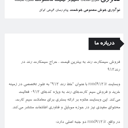
كیفیت
محصولات
كامپیوتر
نمایشگاه
فناوری اطلاعات
مشاوره
نوآوری
هوش مصنوعی
هوشمند
پیام رسان
گوشی
گوگل
درباره ما
فروش سیمكارت رند به بهترین قیمت ، حراج سیمكارت رند در
رند912
وبسایت rond912.ir با عنوان “خط رند ۹۱۲” به طور تخصصی در زمینه
خرید و فروش سیم کارت‌های رند به ویژه کدهای ۰۹۱۲ فعالیت
می‌کند. این وبسایت علاوه بر ارائه بستری برای معاملات سیم کارت،
محتوای مفیدی نیز در حوزه موبایل و فناوری اطلاعات منتشر می‌کند.
در واقع، rond912.ir دو جنبه اصلی دارد: