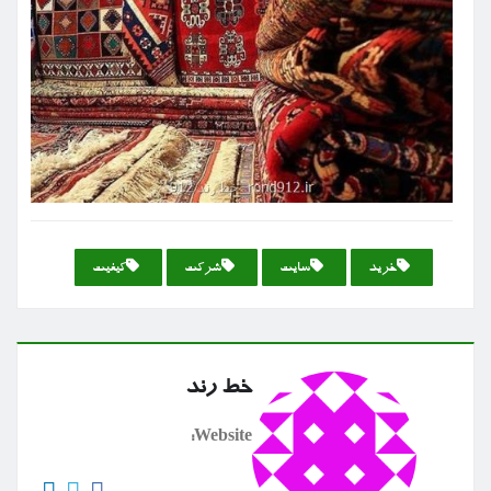
خرید
سایت
شركت
كیفیت
خط رند
Website: