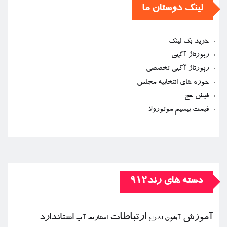
لینک دوستان ما
خرید بک لینک
رپورتاژ آگهی
رپورتاژ آگهی تخصصی
حوزه های انتخابیه مجلس
فیش حج
قیمت بیسیم موتورولا
دسته های رند912
ارتباطات
آموزش
استاندارد
استارت آپ
آیفون
اختراع