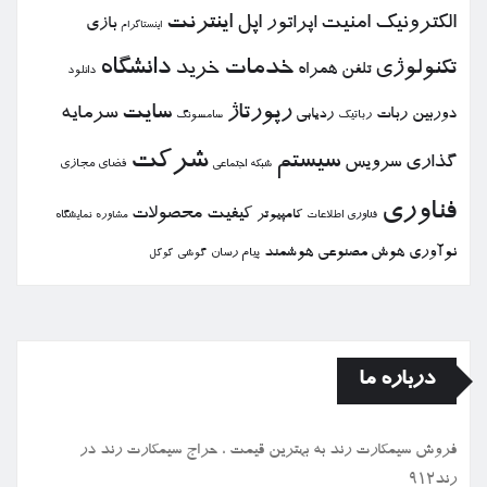
الكترونیك
امنیت
اپل
اینترنت
اپراتور
بازی
اینستاگرام
خدمات
دانشگاه
تكنولوژی
خرید
تلفن همراه
دانلود
رپورتاژ
سایت
سرمایه
دوربین
ربات
ردیابی
رباتیك
سامسونگ
شركت
سیستم
گذاری
سرویس
فضای مجازی
شبكه اجتماعی
فناوری
كیفیت
محصولات
كامپیوتر
نمایشگاه
فناوری اطلاعات
مشاوره
نوآوری
هوش مصنوعی
هوشمند
پیام رسان
گوشی
گوگل
درباره ما
فروش سیمكارت رند به بهترین قیمت ، حراج سیمكارت رند در
رند912