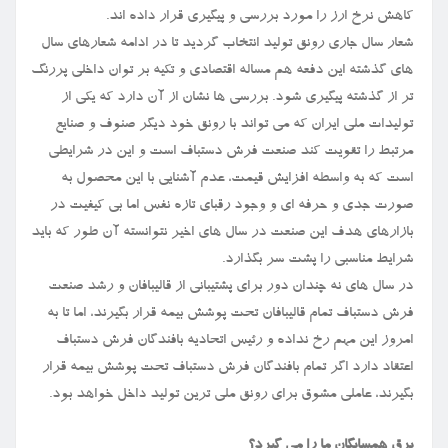
کاهش نرخ ارز را مورد بررسی و پیگیری قرار داده اند.
شعار سال جاری رونق تولید انتخاب گردید تا در ادامه شعارهای سال
های گذشته این دفعه هم مساله اقتصادی و تکیه بر توان داخلی پررنگ
تر از گذشته پیگیری شود. بررسی ها نشان از آن دارد که یکی از
تولیدات ملی ایران که می تواند با رونق خود دیگر صنوف و صنایع
مرتبط را تقویت کند صنعت فرش دستباف است و این در شرایطی
است که به واسطه افزایش قیمت، عدم آشنایی با این محصول به
صورت جدی و حرفه ای و وجود رقبای تازه نفس اما بی کیفیت در
بازارهای هدف این صنعت در سال های اخیر نتوانسته آن طور که باید
شرایط مناسبی را پشت سر بگذارد.
در سال های نه چندان دور برای پشتیبانی از قالیبافان و رشد صنعت
فرش دستباف تمام قالیبافان تحت پوشش بیمه قرار بگیرند، اما تا به
امروز این مهم رخ نداده و رئیس اتحادیه بافندگان فرش دستباف
اعتقاد دارد اگر تمام بافندگان فرش دستباف تحت پوشش بیمه قرار
بگیرند، عاملی مشوق برای رونق ملی ترین تولید داخل خواهد بود.
برق همسایگان ما را می گیرد؟