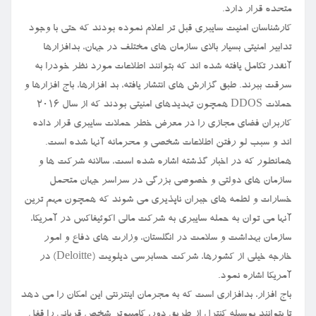
متحده قرار دارد.
کارشناسان امنیت سایبری قبل تر اعلام نموده بودند که حتی با وجود
تدابیر امنیتی بسیار بالای سازمان های مختلف در جهان، بدافزارها
آنقدر تکامل یافته شده اند که بتوانند اطلاعات مورد نظر خودرا به
سرقت ببرند. طبق گزارش های انتشار یافته، بد افزارها، باج افزارها و
حملات DDOS همچون تهدیدهای امنیتی بودند که از سال ۲۰۱۶
کاربران فضای مجازی را در معرض خطر حملات سایبری قرار داده
اند و سبب لو رفتن اطلاعات شخصی و محرمانه آنها شده است.
همانطور که در اخبار گذشته اشاره شده است، سالانه شرکت ها و
سازمان های دولتی و خصوصی بزرگی در سراسر جهان متحمل
خسارات و لطمه های جبران ناپذیری می شوند که همچون مهم ترین
آنها می توان به حمله سایبری به شرکت مالی اکوئیفاکس در آمریکا،
سازمان بهداشت و سلامت در انگلستان، وزارت های دفاع و امور
خارجه خیلی از کشورها، شرکت حسابرسی دیلویت (Deloitte) در
آمریکا اشاره نمود.
باج افزار، بدافزاری است که به مجرمان اینترنتی این امکان را می دهد
تا بتوانند بوسیله کنترل از طریق دور، کامپیوتر شخص قربانی را قفل