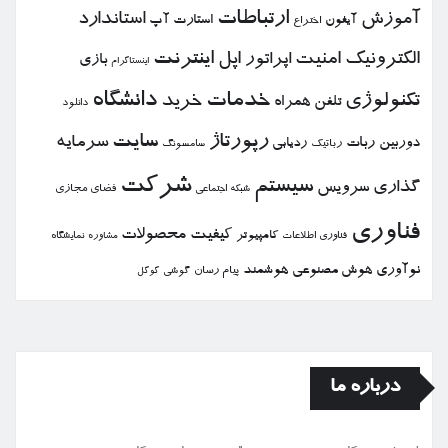
ارتباطات
آموزش
استاندارد
استارت آپ
آیفون
اختراع
الكترونیك
امنیت
اپل
اینترنت
اپراتور
بازی
اینستاگرام
خدمات
دانشگاه
تكنولوژی
خرید
تلفن همراه
دانلود
رپورتاژ
سایت
سرمایه
دوربین
ربات
ردیابی
رباتیك
سامسونگ
شركت
سیستم
گذاری
سرویس
فضای مجازی
شبكه اجتماعی
فناوری
كیفیت
محصولات
كامپیوتر
نمایشگاه
فناوری اطلاعات
مشاوره
نوآوری
هوش مصنوعی
هوشمند
پیام رسان
گوشی
گوگل
درباره ما