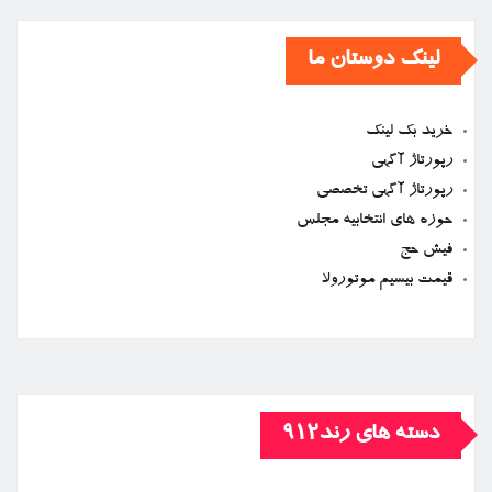
لینک دوستان ما
خرید بک لینک
رپورتاژ آگهی
رپورتاژ آگهی تخصصی
حوزه های انتخابیه مجلس
فیش حج
قیمت بیسیم موتورولا
دسته های رند912