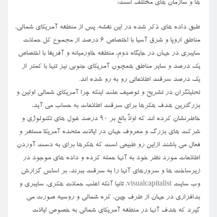
ها و سازمان های مختلف است:
طبق داده های ذکر شده در این نقشه، پس از منطقه آمریکای شمالی،
مناطق اروپا و شرق آسیا با اختصاص ۶ درصد از مجموع کل حملات
سایبری در جهان در جایگاه دوم، منطقه خاورمیانه و آفریقا با اختصاص
یک درصد و سایر مناطق همچون آمریکای جنوبی نیز تنها با کمتر از
یک درصد سرقت اطلاعاتی رو به رو شده اند.
تحلیلگران در تشریح و توصیف علت اینکه چرا آمریکای شمالی اولین و
بزرگترین هدف هکرها برای سرقت اطلاعات به حساب می آید،
خاطرنشان کرده اند که اولاً بالغ بر ۹۰ درصد غول های تکنولوژی و
شرکت های بزرگ و معروف جهان در ایالات متحده آمریکا مستقر و
فعال می باشند ازاین رو طبیعی است که هکرها برای به دست آوردن
اطلاعات مورد نظر خود به آنها حمله کرده و داده های موجود در
زیرساخت ها و سرورهای آنها را به سرقت ببرند، بر اساس گزارش
وب سایت visualcapitalist، ثانیا آنکه اغلب حملات هکری، سایبری و
بدافزاری در جهان از طرف چین، کره شمالی و روسیه صورت می
گیرد که هدف آنها در منطقه آمریکای شمالی به خصوص ایالات