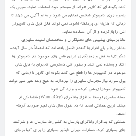
کنند بگونه ای که کاربر نتواند از سیستم خود استفاده نماید، سپس یک
پنجره روی کامپیوتر شخص نمایان می شود و به او آگهی می دهد تا
زمانی که هزینه ای پرداخته نشود، نمی تواند قفل فایل های کامپیوتر
اش را بازکرده و از آن استفاده نماید.
حالا برمبنای پیشبینی های تحلیلگران و متخصصان امنیت سایبری،
بدافزارها و باج افزارها آنقدر تکامل یافته اند که احتمالاً در سال آینده
دیگر تنها به قفل و رمزنگاری کردن فایل های موجود در کامپیوتر ها
اکتفا و بسنده نمی کنند و بطور کلی دسترسی کاربران به فایل های
موجود در کامپیوتر ها را قطع می کنند بگونه ای کاربر تا زمانی که
پول مورد نیاز مجرمان سایبری را نپردازد، به هیچ وجه حتی نمی تواند
کامپیوتر خودرا روشن کرده و وارد آن شود.
حمله سایبری توسط بدافزار واناکرای (WannaCry) قطعا یکی از
مهلک ترین حملاتی است که در طول سال های اخیر صورت گرفته
است.
حملاتی که بدافزار واناکرای پارسال به کشورها، سازمان ها و شرکت
های بسیاری کرد، خسارات جبران ناپذیر بسیاری را برای آنها برجای