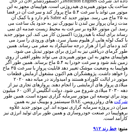
داده اند. شرکت Reaction Enginesدر اکسفوردشایر الان در حال
ساخت یک موتور هیبریدی هیدروژنی است. هواپیمای مجهز به این
موتور می تواند با سرعت ۵.۴ ماخ پرواز کند و سرعت آن در فضا
به ۲۵ ماخ می رسد. موتور جدید که Sabre نام دارد و با کمک آن
مدت زمان پرواز بین لندن تا نیویورک نیز به حدود یک ساعت می
رسد. این موتور علاوه بر سرعت به محیط زیست صدمه ای نمی
رساند برای اینکه با هیدروژن/ اکسیژن کار می کند. این موتور جدید
با کمک لوله هایی از هلیوم بسیار سرد، هوای ورودی را سرد می
کند و دمای آنرا از هزار درجه سانتیگراد به صفر می رساند. همین
طور گرمای دریافتی نیز به انرژی برای موتور تبدیل می شود.
هواپیمای مجهز به این موتور هیبریدی می تواند بطور افقی از روی
زمین بلند شود و سرعت خودرا به ۵.۴ ماخ برساند. همین طور اگر
هواپیما به وضعیت موشک تغییر دهد قابلیت پرواز با سرعت ۳۵ ماخ
را خواهد داشت. پژوهشگران هم اکنون مشغول آزمایش قطعات
موتور در ایالت کلورادو هستند و امیدوارند در میانه دهه ۲۰۲۰
میلادی پرواز های آزمایشی را انجام دهند. پروازهای تجاری نیز از
دهه ۲۰۳۰ میلادی شروع می شود. دولت انگلیس از الان ۶۰ میلیون
پوند برای توسعه این موتور سرمایه گزاری نموده است. همین طور
شرکت
های رولزرویس، BAE سیستمز و بویینگ نیز به همین
میزان در پروژه سرمایه گزاری نموده اند. این موتور جدید علاوه
برهواپیما در صنعت خودروسازی و همین طور برای تولید انرژی نیز
کارآمد است.
منبع:
خط رند ۹۱۲