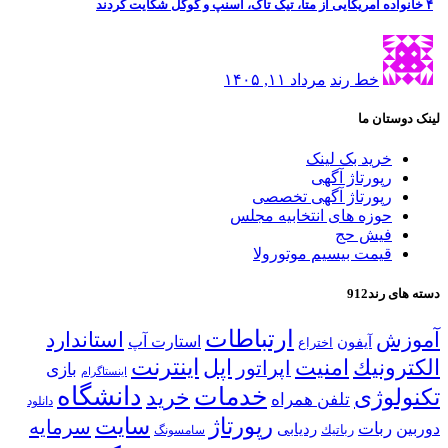
۴ خانواده آمریکایی از متا، تیک تاک، اسنپ و گوگل شکایت کردند
خط رند
مرداد ۱۱, ۱۴۰۵
لینک دوستان ما
خرید بک لینک
رپورتاژ آگهی
رپورتاژ آگهی تخصصی
حوزه های انتخابیه مجلس
فیش حج
قیمت بیسیم موتورولا
دسته های رند912
ارتباطات
آموزش
استاندارد
استارت آپ
آیفون
اختراع
اینترنت
الكترونیك
امنیت
اپل
اپراتور
بازی
اینستاگرام
خدمات
دانشگاه
تكنولوژی
خرید
تلفن همراه
دانلود
رپورتاژ
سایت
سرمایه
ربات
دوربین
ردیابی
رباتیك
سامسونگ