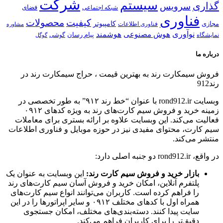
شركت
سیستم
گذاری
سرویس
شبكه اجتماعی
فضای
فناوری
كیفیت
محصولات
كامپیوتر
مجازی
فناوری اطلاعات
مشاوره
نوآوری
هوش مصنوعی
هوشمند
پیام رسان
نمایشگاه
گوشی
گوگل
درباره ما
فروش سیمكارت رند به بهترین قیمت ، حراج سیمكارت رند در
رند912
وبسایت rond912.ir با عنوان “خط رند ۹۱۲” به طور تخصصی در
زمینه خرید و فروش سیم کارت‌های رند به ویژه کدهای ۰۹۱۲
فعالیت می‌کند. این وبسایت علاوه بر ارائه بستری برای معاملات
سیم کارت، محتوای مفیدی نیز در حوزه موبایل و فناوری اطلاعات
منتشر می‌کند.
در واقع، rond912.ir دو جنبه اصلی دارد:
بازار خرید و فروش سیم کارت رند:
این وبسایت به عنوان یک
پلتفرم آنلاین، امکان خرید و فروش آسان سیم کارت‌های رند
را فراهم کرده است. کاربران می‌توانند انواع سیم کارت‌های
همراه اول با کدهای مختلف ۰۹۱۲ و سایر اپراتورها را در این
سایت پیدا کنند. دسته‌بندی‌های مختلف، امکان جستجوی
دقیق‌تر را برای کاربران فراهم می‌کند.