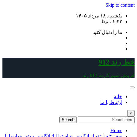
Skip to content
یکشنبه, ۱۸ مرداد ۱۴۰۵
۲:۴۲ ب٫ظ
ما را دنبال کنید
خط رند 912
فروش سیم کارت 912 رند
خانه
ارتباط با ما
×
Search
Home
سفر ۴ ساعته از انگلیس به استرالیا؛ انگلیس موتور هواپیما با