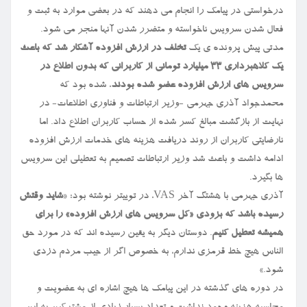
درخواستی در پیامک را انجام می دهند که در بعضی موارد به ثبت و
فعال شدن سرویس ناخواسته و متضرر شدن آنها منجر می شود.
مدتی پیش پرونده ی یک
تخلف در ارزش افزوده آشکار شد که باعث
یک کلاهبرداری ۳۳ میلیارد تومانی از کاربرانی که بدون اطلاع در
سرویس های ارزش افزوده عضو شده بودند
، شده بود که
محمدجواد آذری جهرمی -وزیر ارتباطات و فناوری اطلاعات- در
نهایت از بازگشت مبالغ کسر شده از حساب کاربران اطلاع داد. اما
نارضایتی کاربران از روند دریافت هزینه های خدمات ارزش افزوده
ادامه داشت و باعث شد وزیر ارتباطات تصمیم به تعطیلی این سرویس
ها بگیرد.
آذری جهرمی با هشتگ آخر VAS، در توییتر نوشته بود: «
شاید وقتش
رسیده باشد که بزودی «کل سرویس های ارزش افزوده» را برای
همیشه تعطیل کنیم
. دوستان دیگر به یقین رسیده اند که در مورد حق
الناس هیچ خط قرمزی ندارم، به خصوص اگر از جیب مردم دزدی
شود.»
در دوره های گذشته در این پیامک ها هیچ اشاره ای به عضویت و