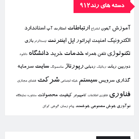
دسته های رند912
ارتباطات
آموزش
استاندارد
استارت آپ
آیفون
اختراع
الكترونیك
امنیت
اپل
اینترنت
اپراتور
بازی
اینستاگرام
خدمات
دانشگاه
تكنولوژی
خرید
تلفن همراه
دانلود
رپورتاژ
سایت
سرمایه
دوربین
ربات
ردیابی
رباتیك
سامسونگ
شركت
سیستم
گذاری
سرویس
فضای مجازی
شبكه اجتماعی
فناوری
كیفیت
محصولات
كامپیوتر
نمایشگاه
فناوری اطلاعات
مشاوره
نوآوری
هوش مصنوعی
هوشمند
پیام رسان
گوشی
گوگل