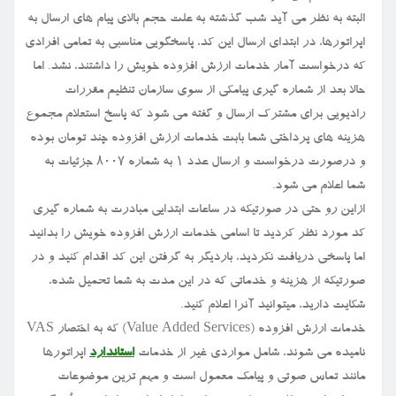
البته به نظر می آید شب گذشته به علت حجم بالای پیام های ارسال به
اپراتورها، در ابتدای ارسال این کد، پاسخگویی مناسبی به تمامی افرادی
که درخواست آمار خدمات ارزش افزوده خویش را داشتند، نشد. اما
حالا بعد از شماره گیری پیامکی از سوی سازمان تنظیم مقررات
رادیویی برای مشترک ارسال و گفته می شود که پاسخ استعلام مجموع
هزینه های پرداختی شما بابت خدمات ارزش افزوده چند تومان بوده
و درصورت درخواست و ارسال عدد ۱ به شماره ۸۰۰۷ جزئیات به
شما اعلام می شود.
ازاین رو حتی در صورتیکه در ساعات ابتدایی مبادرت به شماره گیری
کد مورد نظر کردید تا اسامی خدمات ارزش افزوده خویش را بدانید
اما پاسخی دریافت نکردید، باردیگر به گرفتن این کد اقدام کنید و در
صورتیکه از هزینه و خدماتی که در این مدت به شما تحمیل شده،
شکایت دارید، میتوانید آنرا اعلام کنید.
خدمات ارزش افزوده (Value Added Services) که به اختصار VAS
نامیده می شوند، شامل مواردی غیر از خدمات
استاندارد
اپراتورها
مانند تماس صوتی و پیامک معمول است و مهم ترین موضوعات