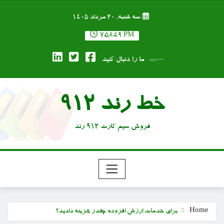
Ski
سه شنبه, ۲۰ مرداد ۱۴۰۵
t
conten
7:58:50 PM
ما را دنبال کنید
خط رند 912
فروش سیم کارت 912 رند
Home
برای خدمات ارزش افزوده چقدر هزینه دادید؟