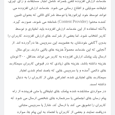
خدمات ارزش افزوده تلفن همراه، شامل اخبار، مسابقات و رأی گیری،
تبلیغات موبایلی و اطلاع رسانی می شود. خدمات ارزش افزوده می
تواند توسط خود اپراتورها یا توسط شرکای ثالثی که بعنوان تامین
کننده محتوا (Content Provider) شناخته می شوند، صورت گیرد.
باآنکه استفاده از این خدمات ارزش افزوده باید اختیاری و توسط
کاربر انتخاب شود، اما بعضی از شرکت های ارزش افزوده، کاربران را
بدون آگاهی خودشان، به عضویت این سرویس ها درآورده اند. از
آنجایی که این خدمات معمولاً هزینه های بالایی دارند، برای مثال
ارسال یک پیامک ارزش افزوده به کاربر می تواند حداقل ۳۰۰ تومان
هزینه داشته باشد، هزینه های زیادی که در قبوض کاربران سیمکارت
های دائمی آمده و یا سرویس هایی که باعث تمام شدن اعتبار
سیمکارت های اعتباری شده، اعتراض خیلی از کاربران را به دنبال
داشته است.
در مواردی مشاهده شده پیامک های تبلیغاتی یا متن فریبنده از راه
پیام رسان های اجتماعی یا سرشماره های شخصی ارسال می شود که
کاربران را تشویق می کند با ارسال کد، شارژ یا سرویس مجانی
دریافت نمایند و بعضی از کاربران با اعتماد به این پیام ها، موارد