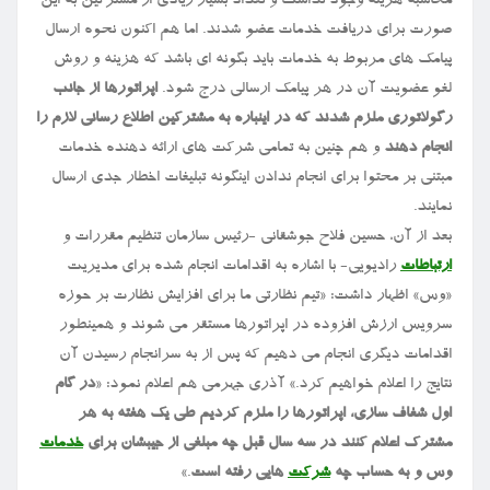
محاسبه هزینه وجود نداشت و تعداد بسیار زیادی از مشترکین به این
صورت برای دریافت خدمات عضو شدند. اما هم اکنون نحوه ارسال
پیامک های مربوط به خدمات باید بگونه ای باشد که هزینه و روش
لغو عضویت آن در هر پیامک ارسالی درج شود.
اپراتورها از جانب
رگولاتوری ملزم شدند که در اینباره به مشترکین اطلاع رسانی لازم را
انجام دهند
و هم چنین به تمامی شرکت های ارائه دهنده خدمات
مبتنی بر محتوا برای انجام ندادن اینگونه تبلیغات اخطار جدی ارسال
نمایند.
بعد از آن، حسین فلاح جوشقانی -رئیس سازمان تنظیم مقررات و
ارتباطات
رادیویی- با اشاره به اقدامات انجام شده برای مدیریت
«وس» اظهار داشت: «تیم نظارتی ما برای افزایش نظارت بر حوزه
سرویس ارزش افزوده در اپراتورها مستقر می شوند و همینطور
اقدامات دیگری انجام می دهیم که پس از به سرانجام رسیدن آن
نتایج را اعلام خواهیم کرد.» آذری جهرمی هم اعلام نمود: «
در گام
اول شفاف سازی، اپراتورها را ملزم کردیم طی یک هفته به هر
مشترک اعلام کنند در سه سال قبل چه مبلغی از جیبشان برای
خدمات
وس و به حساب چه
شرکت
هایی رفته است
.»