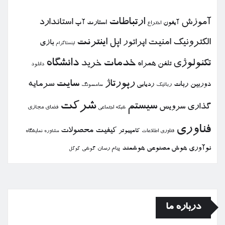
ارتباطات
آموزش
استاندارد
استارت آپ
آیفون
اختراع
الكترونیك
امنیت
اپل
اینترنت
اپراتور
بازی
اینستاگرام
خدمات
دانشگاه
تكنولوژی
خرید
تلفن همراه
دانلود
رپورتاژ
سایت
سرمایه
دوربین
ربات
ردیابی
رباتیك
سامسونگ
شركت
سیستم
گذاری
سرویس
فضای مجازی
شبكه اجتماعی
فناوری
كیفیت
محصولات
كامپیوتر
نمایشگاه
فناوری اطلاعات
مشاوره
نوآوری
هوش مصنوعی
هوشمند
پیام رسان
گوشی
گوگل
درباره ما