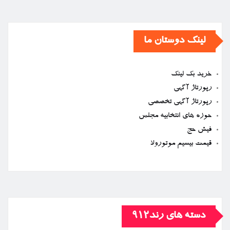
لینک دوستان ما
خرید بک لینک
رپورتاژ آگهی
رپورتاژ آگهی تخصصی
حوزه های انتخابیه مجلس
فیش حج
قیمت بیسیم موتورولا
دسته های رند912