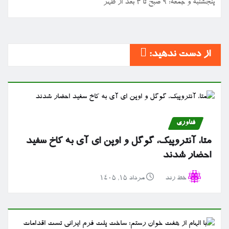
پنجشنبه و جمعه: ۹ صبح تا ۳ بعد از ظهر
از دست ندهید:
فناوری
متا، آنتروپیک، گوگل و اوپن ای آی به کاخ سفید
احضار شدند
خط رند
مرداد ۱۵, ۱۴۰۵