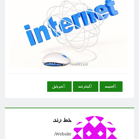
امنیت
اینترنت
موبایل
خط رند
Website: