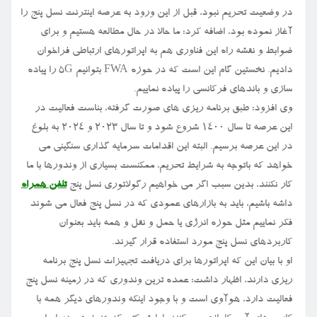
در وضعیت تحریم نبود، قبل از این ورود به عرصه اینترنت نسل پنج را
آغاز نموده بود، اضافه کرد: ما حالا در حال مطالعه هستیم و برای
ضوابط و نقشه راه این فناوری هم به اپراتورهای ارتباطی فراخوان
دادیم. نخستین گام این است که در حوزه FWA بتوانیم ۵G را پیاده
سازی و باندهای فرکانسی را پیاده نماییم.
وی افزود: طبق برنامه ریزی های صورت گرفته، بناست فعالیت در
این عرصه تا سال ۱۴۰۰ شروع شود و تا سال ۲۰۲۳ و ۲۰۲۴ به بلوغ
در این عرصه برسیم. البته این اقدامات سرمایه گذاری سنگینی می
خواهد که باتوجه به شرایط تحریم، ممکنست بسیاری از وندورها با ما
کار نکنند، بدین سبب اگر می خواهیم رگولاتوری نسل پنج
تلفن همراه
داشه باشیم، باید به بازارهای عمودی که در نسل پنج فعال می شوند
فکر نماییم مثل حوزه انرژی یا حمل و نقل و همه باید بعنوان
کاربردهای نسل پنج مورد استفاده قرار گیرند.
او با بیان این که اپراتورها برای دریافت تجهیزات نسل پنج برنامه
ریزی دارند، اظهار داشت: عمده ترین وندوری که در زمینه نسل پنج
فعالیت دارد، هوآوی است و با وجود اینکه وندورهای دیگر همه با