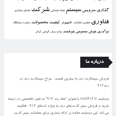
شركت
سیستم
گذاری
سرویس
فضای مجازی
شبكه اجتماعی
فناوری
كیفیت
محصولات
كامپیوتر
نمایشگاه
فناوری اطلاعات
مشاوره
نوآوری
هوش مصنوعی
هوشمند
پیام رسان
گوشی
گوگل
درباره ما
فروش سیمكارت رند به بهترین قیمت ، حراج سیمكارت رند در
رند912
وبسایت rond912.ir با عنوان “خط رند ۹۱۲” به طور تخصصی در زمینه
خرید و فروش سیم کارت‌های رند به ویژه کدهای ۰۹۱۲ فعالیت
می‌کند. این وبسایت علاوه بر ارائه بستری برای معاملات سیم کارت،