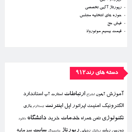
رپورتاژ آگهی تخصصی
حوزه های انتخابیه مجلس
فیش حج
قیمت بیسیم موتورولا
دسته های رند912
ارتباطات
آموزش
استاندارد
استارت آپ
آیفون
اختراع
الكترونیك
امنیت
اپل
اینترنت
اپراتور
بازی
اینستاگرام
خدمات
دانشگاه
تكنولوژی
خرید
تلفن همراه
دانلود
رپورتاژ
سایت
سرمایه
دوربین
ربات
ردیابی
رباتیك
سامسونگ