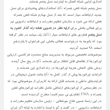
اندازی اولین شبکه اتصال به اینترنت نسل پنجم هستند.
نسل پنجم شبکه تلفن همراه ۵G، استانداردهای پیشنهادی برای نسل
جدید ارتباطات سیار است که بعد از نسل چهارم شبکه تلفن همراه
فعلی ارائه می شود و سازمان تنظیم مقررات و ارتباطات رادیویی نیز
برای فعالان بخش برای
ارایه نظر در تدوین نقشه راه گذار کشور به
نسل پنجم
فناوری های ارتباطات سیار (۵G)، یک مهلت در نظر گرفته
بود که باتوجه به درخواست فعالان بخش، این فراخوان تا پانزدهم
اسفند ۹۸ تمدید گردید.
موضوعات تخصصی مربوط به مدیریت منابع محدود فرکانسی، ارزیابی
اپراتورها از تقاضای قابل انتظار برای خدمات ۵G در پنج سال آینده،
روش های کاهش هزینه اپراتورها در راه اندازی این خدمات و
الزامات اپراتورها پیش از گذر کامل به ۵G مانند تحول دیجیتالی در
فرایندهای داخلی و خدمات قابل ارائه به کاربران از موضوعاتی بود که
در نظرسنجی از اپراتورهای ارتباطی شامل نظرات اپراتورهای تلفن
همراه و FWA (فناوری بی سیم ثابت) مطرح گردیده است.
در این راستا حسین فلاح جوشقانی – رئیس سازمان تنظیم مقررات و
ارتباطات رادیویی – در گفت و گو با ایسنا، با اشاره به اینکه اگر ایران