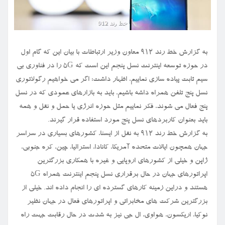
به گزارش خط رند ۹۱۲ معاون وزیر ارتباطات با بیان این که گام اول
در حوزه توسعه اینترنت نسل پنجم این است که 5G را در فناوری بی
سیم ثابت پیاده سازی نماییم، اظهار داشت: اگر می خواهیم رگولاتوری
نسل پنج تلفن همراه داشه باشیم، باید به بازارهای عمودی که در نسل
پنج فعال می شوند، فکر نماییم مثل حوزه انرژی یا حمل و نقل و همه
باید بعنوان کاربردهای نسل پنج مورد استفاده قرار گیرند.
به گزارش خط رند ۹۱۲ به نقل از ایسنا، کشورهای بسیاری در سراسر
جهان همچون ایالات متحده آمریکا، کانادا، استرالیا، چین، کره جنوبی،
ژاپن و خیلی از کشورهای اروپایی و غیره با همکاری بزرگترین
اپراتورهای جهان در حال برقراری نسل پنجم اینترنت همراه ۵G
هستند و دراین زمینه کارهای گسترده ای را انجام داده اند. خیلی از
بزرگترین شرکت های مخابراتی و اپراتورهای فعال در جهان نظیر
نوکیا، اریکسون، هواوی، ال جی نیز به شدت در حال رقابت جهت راه