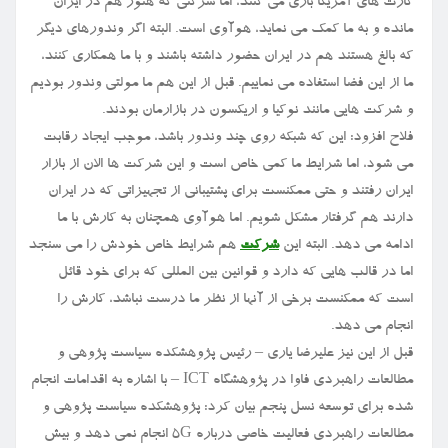
کارت های آمریکا بازی می کنند، اما شرکتی که هنوز هم در ایران
مانده و به ما کمک می نماید، هوآوی است. البته اگر وندورهای دیگر
که بالغ هستند هم در ایران حضور داشته باشند و با ما همکاری کنند،
ما از این فضا استفاده می نماییم. قبل از این هم ما مولتی وندور بودیم
و شرکت هایی مانند نوکیا و اریکسون در بازارمان بودند.
فلاح افزود: این که شبکه روی چند وندور باشد، موجب ایجاد رقابت
می شود، اما شرایط ما کمی خاص است و این شرکت ها الان از بازار
ایران رفتند و حتی ممکنست برای پشتیبانی از تجهیزاتی که در ایران
دارند هم گرفتار مشکل شویم. اما هوآوی همچنان به کارش با ما
ادامه می دهد. البته این
شرکت
هم شرایط خاص خودش را می سنجد
اما در قالب هایی که دارد و قوانین بین المللی که برای خود قائل
است که ممکنست برخی از آنها از نظر ما درست نباشد، کارش را
انجام می دهد.
قبل از این نیز علیرضا یاری – رئیس پژوهشکده سیاست پژوهی و
مطالعات راهبردی فاوا در پژوهشگاه ICT – با اشاره به اقدامات انجام
شده برای توسعه نسل پنجم بیان کرد: پژوهشکده سیاست پژوهی و
مطالعات راهبردی فعالیت خاصی درباره ۵G انجام نمی دهد و بیش