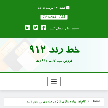
Ski
شنبه, ۱۷ مرداد ۱۴۰۵
t
conten
8:25:41 AM
ما را دنبال کنید
خط رند 912
فروش سیم کارت 912 رند
Home
گام اول پیاده سازی ۵G در فناوری بی سیم ثابت