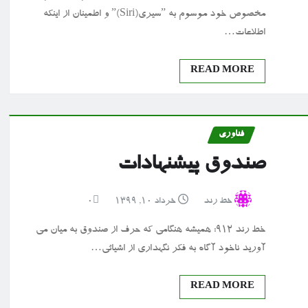
مخصوص خود موسوم به ˮسیریˮ(Siri) و اطمینان از اینکه
اطلاعات…
READ MORE
فناوری
صندوق پیشنهادات
خط رند
خرداد ۱۰, ۱۳۹۹
0
خط رند ۹۱۲: همیشه هنگامی که حرف از صندوق به میان می
آورید ناخود آگاه به فکر نگهداری از اشیائی…
READ MORE