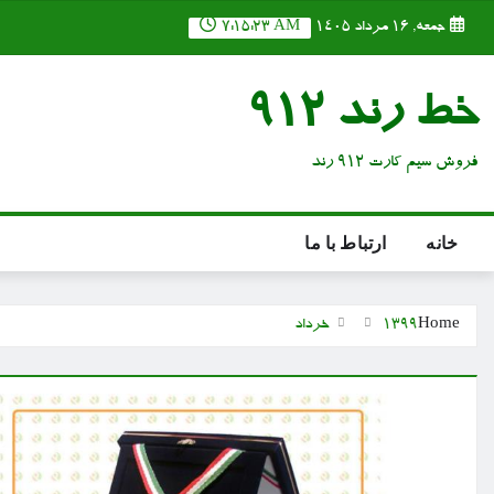
Ski
جمعه, ۱۶ مرداد ۱۴۰۵
7:15:24 AM
t
conten
خط رند 912
فروش سیم کارت 912 رند
خانه
ارتباط با ما
Home
1399
خرداد