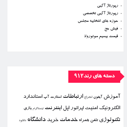
رپورتاژ آگهی
رپورتاژ آگهی تخصصی
حوزه های انتخابیه مجلس
فیش حج
قیمت بیسیم موتورولا
دسته های رند912
ارتباطات
آموزش
استاندارد
استارت آپ
آیفون
اختراع
الكترونیك
امنیت
اپل
اینترنت
اپراتور
بازی
اینستاگرام
خدمات
دانشگاه
تكنولوژی
خرید
تلفن همراه
دانلود