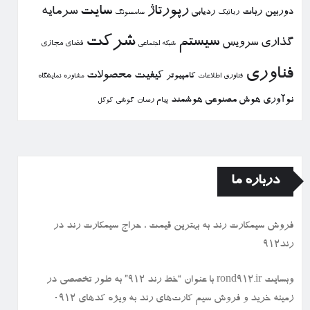
رپورتاژ
سایت
سرمایه
دوربین
ربات
ردیابی
رباتیك
سامسونگ
شركت
سیستم
گذاری
سرویس
فضای مجازی
شبكه اجتماعی
فناوری
كیفیت
محصولات
كامپیوتر
نمایشگاه
فناوری اطلاعات
مشاوره
نوآوری
هوش مصنوعی
هوشمند
پیام رسان
گوشی
گوگل
درباره ما
فروش سیمكارت رند به بهترین قیمت ، حراج سیمكارت رند در
رند912
وبسایت rond912.ir با عنوان “خط رند ۹۱۲” به طور تخصصی در
زمینه خرید و فروش سیم کارت‌های رند به ویژه کدهای ۰۹۱۲