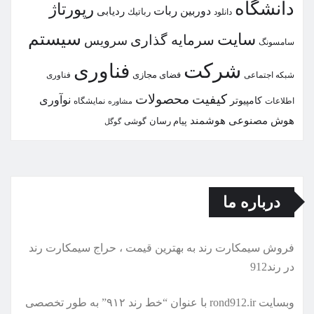
دانشگاه
رپورتاژ
ربات
دوربین
ردیابی
دانلود
رباتیك
سیستم
سایت
سرمایه گذاری
سرویس
سامسونگ
شركت
فناوری
شبكه اجتماعی
فضای مجازی
فناوری
كیفیت
محصولات
نوآوری
كامپیوتر
اطلاعات
نمایشگاه
مشاوره
هوش مصنوعی
هوشمند
پیام رسان
گوشی
گوگل
درباره ما
فروش سیمكارت رند به بهترین قیمت ، حراج سیمكارت رند
در رند912
وبسایت rond912.ir با عنوان “خط رند ۹۱۲” به طور تخصصی