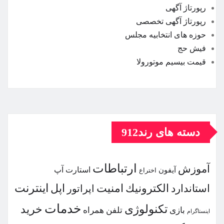
رپورتاژ آگهی
رپورتاژ آگهی تخصصی
حوزه های انتخابیه مجلس
فیش حج
قیمت بیسیم موتورولا
دسته های رند912
ارتباطات
آموزش
استارت آپ
آیفون
اختراع
اینترنت
الكترونیك
امنیت
اپل
استاندارد
اپراتور
خدمات
تكنولوژی
خرید
بازی
تلفن همراه
اینستاگرام