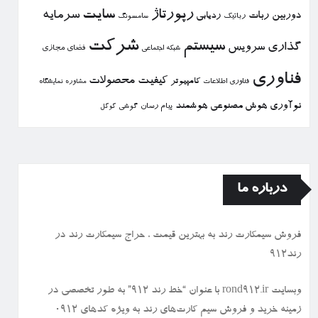
رپورتاژ
سایت
سرمایه
دوربین
ربات
ردیابی
رباتیك
سامسونگ
شركت
سیستم
گذاری
سرویس
فضای مجازی
شبكه اجتماعی
فناوری
كیفیت
محصولات
كامپیوتر
نمایشگاه
فناوری اطلاعات
مشاوره
نوآوری
هوش مصنوعی
هوشمند
پیام رسان
گوشی
گوگل
درباره ما
فروش سیمكارت رند به بهترین قیمت ، حراج سیمكارت رند در
رند912
وبسایت rond912.ir با عنوان “خط رند ۹۱۲” به طور تخصصی در
زمینه خرید و فروش سیم کارت‌های رند به ویژه کدهای ۰۹۱۲