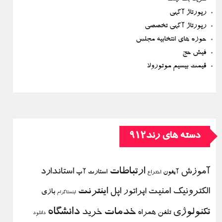
رپورتاژ آگهی
رپورتاژ آگهی تخصصی
حوزه های انتخابیه مجلس
فیش حج
قیمت بیسیم موتورولا
دسته های رند912
ارتباطات
آموزش
استاندارد
استارت آپ
آیفون
اختراع
الكترونیك
امنیت
اپل
اینترنت
اپراتور
بازی
اینستاگرام
خدمات
دانشگاه
تكنولوژی
خرید
تلفن همراه
دانلود