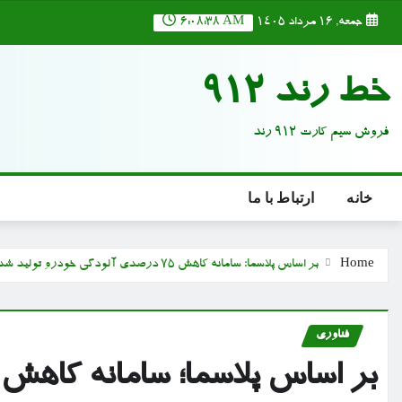
Ski
جمعه, ۱۶ مرداد ۱۴۰۵
6:08:39 AM
t
conten
خط رند 912
فروش سیم کارت 912 رند
خانه
ارتباط با ما
Home
بر اساس پلاسما؛ سامانه کاهش ۷۵ درصدی آلودگی خودرو تولید شد
فناوری