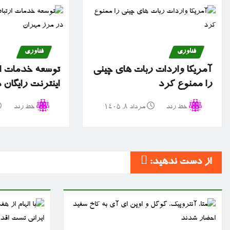
فناوری
فناوری
آمریکا واردات ربات های چینی
توسعه خدمات ا
را ممنوع کرد
اینترنت رایگان
خط رند
مرداد ۸, ۱۴۰۵
خط رند
از دست ندهید: