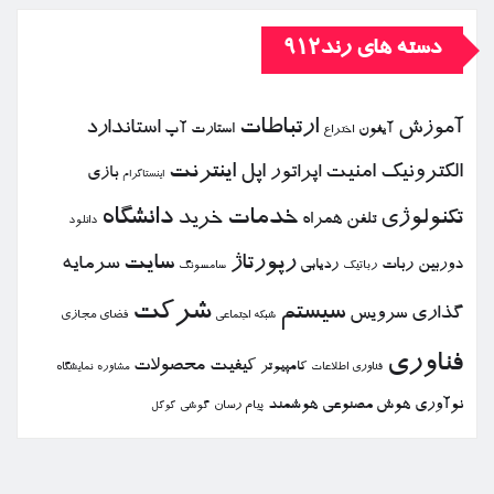
دسته های رند912
ارتباطات
آموزش
استاندارد
استارت آپ
آیفون
اختراع
الكترونیك
امنیت
اپل
اینترنت
اپراتور
بازی
اینستاگرام
خدمات
دانشگاه
تكنولوژی
خرید
تلفن همراه
دانلود
رپورتاژ
سایت
سرمایه
دوربین
ربات
ردیابی
رباتیك
سامسونگ
شركت
سیستم
گذاری
سرویس
فضای مجازی
شبكه اجتماعی
فناوری
كیفیت
محصولات
كامپیوتر
نمایشگاه
فناوری اطلاعات
مشاوره
نوآوری
هوش مصنوعی
هوشمند
پیام رسان
گوشی
گوگل