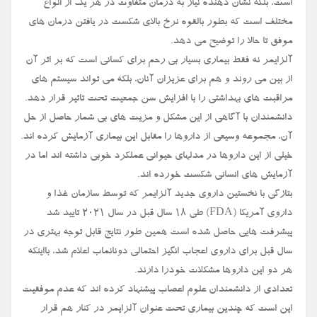
است، بلکه نشان دهنده نیاز به درمان متفاوت در هر یک از انواع
مختلف است که بطور بالقوه نرخ بالای شکست در یافتن درمان های
موفق تا حالا را توضیح می دهد.
آلزایمر نه فقط بیماری بسیار بی رحم برای کسانی است که بر اثر آن
از بین می روند و هم برای عزیزان آنان، بلکه می تواند سیستم های
مراقبت های بهداشتی را با افزایش سن جمعیت تحت تاثیر قرار دهد.
دانشمندان با آگاهی از این مشکل و مزیت های بی شمار حاصل از حل
آن، مجموعه وسیعی از داروها را مقابل این بیماری آزمایش کرده اند.
خیلی از این داروها در مدلهای حیوانی عملکرد خوبی داشته اند اما در
آزمایش های انسانی شکست خورده اند.
بتازگی با نخستین داروی جدید آلزایمر که توسط سازمان غذا و
داروی آمریکا (FDA) طی ۱۸ سال قبل در سال ۲۰۲۱ تایید شد
پیشرفت هایی حاصل شده است همین طور نتایج قابل توجه بهتری در
سال قبل برای داروی اعجاب انگیز احتمالی دونانماب اعلام شد، بااینکه
هر دو این داروها مشکلات خودرا دارند.
تعدادی از دانشمندان علوم اعصاب پیشنهاد کرده اند که عدم موفقیت
این است که چندین بیماری تحت عنوان آلزایمر در کنار هم قرار