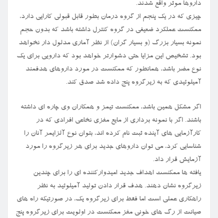
داروها موثر واقع شدند.
چیزی که در یک پنجم از گروه درمان بطور قابل قبولی کارایی دارد،
ممکنست عملکرد ضعیفی در گروه کنترل داشته باشد که بدون حجم
نمونه بسیار بزرگ (و بسیار گران) از نظر آماری مدلول دار نخواهد
بود. تشخیص این مزایا حتی دشوارتر خواهد بود که دارویی برای یک
نوع مضر باشد، همانطور که ممکنست در مورد داروهای هدفمند
آمیلوئیدی که به زیرگروه پنج داده شد صدق کند.
اگر مشکل همین باشد، ممکنست تیمز و همکاران وی چاره ای داشته
باشند. اگر با نمونه برداری از مایع مغزی نخاعی افرادی که در
کارآزمایی های آینده ثبت نام کرده اند، بتوان نوع آلزایمر آنان را
شناسایی کرد، می توان داروهای جدید برای هر زیرگروه را مورد
آزمایش قرار داد.
یافته ها ممکنست اهداف جدید امیدوارکننده ای را برای چندین
زیرگروه نشان دهند. هدف قرار دادن تولید آمیلوئید به نظر
راهکاری عملی است اما فقط برای زیرگروه یک، در صورتیکه راه های
صیانت از رگ های خونی مغز ممکنست در اولویت برای زیرگروه پنج