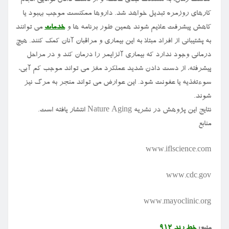
گذشت زمان، به مشکلات جدی حافظه و از دست دادن توانایی انجام
کارهای روزمره تبدیل خواهد شد. داروها ممکنست موجب بهبود یا
کاهش پیشرفت علایم شوند همین طور برنامه ها و
خدمات
می توانند
به پشتیبانی از افراد مبتلا به این بیماری و مراقبان آنان کمک کنند. هیچ
درمانی وجود ندارد که بیماری آلزایمر را درمان کند و در مراحل
پیشرفته، از دست دادن شدید عملکرد مغز می تواند موجب کم آبی،
سوءتغذیه یا عفونت شود. این عوارض می تواند منجر به مرگ نیز
شوند.
نتایج این پژوهش در نشریه Nature Aging انتشار یافته است.
منابع
www.iflscience.com
www.cdc.gov
www.mayoclinic.org
منبع:
خط رند ۹۱۲