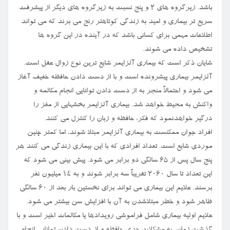
باشد. زیرگروه های ۲ و پنج نسبت به زیرگروه های دیگر از پیشرفت
سریع تر بیماری و امید به زندگی کوتاهتر رنج می برند که می تواند
اطلاعات مهمی برای کسانی باشد که در آینده در این گروه ها
تشخیص داده می شوند.
شایان ذکر است که بیماری آلزایمر شایع ترین نوع زوال عقل است.
آلزایمر بیماری پیشرونده است و با از دست دادن حافظه خفیف آغاز
می شود و احتمالاً منجر به از دست دادن توانایی انجام مکالمه و
واکنش به محیط خواهد شد. بیماری آلزایمر بخشهایی از مغز را
درگیر خواهدنمود که فکر، حافظه و زبان را کنترل می کنند.
افراد جوان ممکنست به بیماری آلزایمر مبتلا شوند، اما کمتر چنین
موردی شایع است. تعداد افرادی که با این بیماری زندگی می کنند هر
پنج سال پس از ۶۵ سالگی دو برابر می شود. پیش بینی می شود که
این تعداد تا سال ۲۰۶۰ تقریباً سه برابر شوند و به ۱۴ میلیون نفر
برسند. علایم این بیماری می تواند برای نخستین بار بعد از ۶۰ سالگی
ظاهر شود و خطر مبتلاشدن به آن با افزایش سن بیشتر می شود.
علایم اولیه بیماری شامل فراموشی رویدادها یا مکالمات اخیر است و با