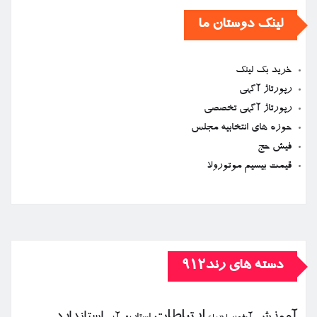
لینک دوستان ما
خرید بک لینک
رپورتاژ آگهی
رپورتاژ آگهی تخصصی
حوزه های انتخابیه مجلس
فیش حج
قیمت بیسیم موتورولا
دسته های رند912