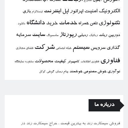
ارتباطات
آموزش
استاندارد
استارت آپ
آیفون
اختراع
الكترونیك
امنیت
اپل
اینترنت
اپراتور
بازی
اینستاگرام
خدمات
دانشگاه
تكنولوژی
خرید
تلفن همراه
دانلود
رپورتاژ
سایت
سرمایه
دوربین
ربات
ردیابی
رباتیك
سامسونگ
شركت
سیستم
گذاری
سرویس
فضای مجازی
شبكه اجتماعی
فناوری
كیفیت
محصولات
كامپیوتر
نمایشگاه
فناوری اطلاعات
مشاوره
نوآوری
هوش مصنوعی
هوشمند
پیام رسان
گوشی
گوگل
درباره ما
فروش سیمكارت رند به بهترین قیمت ، حراج سیمكارت رند در