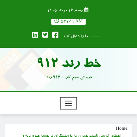
Ski
جمعه, ۱۶ مرداد ۱۴۰۵
t
conten
5:37:41 AM
ما را دنبال کنید
خط رند 912
فروش سیم کارت 912 رند
Home
اعطای کرسی شهید چمران به پژوهشگران برجسته علوم پایه و