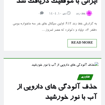
ایرانی با موفقیت دریافت شد
خط رند
دی ۱۰, ۱۴۰۴
0
به گزارش خط رند 912، اولین سیگنال های هر سه ماهواره بومی
«ظفر ۲»، «پایا» و «کوثر» که عصر امروز…
READ MORE
فناوری
حذف آلودگی های دارویی از
آب با نور خورشید