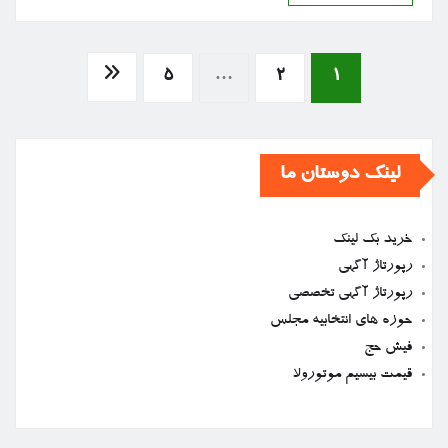
صفحه‌بندی
5
…
2
1
نوشته‌ها
لینک دوستان ما
خرید بک لینک
رپورتاژ آگهی
رپورتاژ آگهی تخصصی
حوزه های انتخابیه مجلس
فیش حج
قیمت بیسیم موتورولا