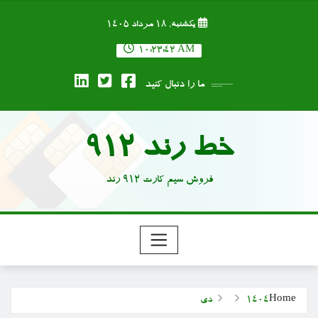
Ski
یکشنبه, ۱۸ مرداد ۱۴۰۵
t
conten
10:23:42 AM
ما را دنبال کنید
خط رند 912
فروش سیم کارت 912 رند
Home
1404
دی