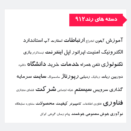
دسته های رند912
ارتباطات
آموزش
استاندارد
استارت آپ
آیفون
اختراع
الكترونیك
امنیت
اپل
اینترنت
اپراتور
بازی
اینستاگرام
خدمات
دانشگاه
تكنولوژی
خرید
تلفن همراه
دانلود
رپورتاژ
سایت
سرمایه
دوربین
ربات
ردیابی
رباتیك
سامسونگ
شركت
سیستم
گذاری
سرویس
فضای مجازی
شبكه اجتماعی
فناوری
كیفیت
محصولات
كامپیوتر
نمایشگاه
فناوری اطلاعات
مشاوره
نوآوری
هوش مصنوعی
هوشمند
پیام رسان
گوشی
گوگل