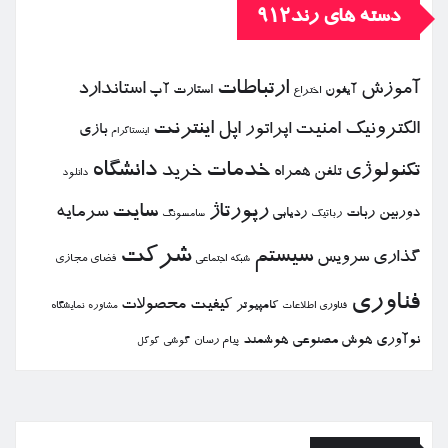
دسته های رند912
ارتباطات
آموزش
استاندارد
استارت آپ
آیفون
اختراع
الكترونیك
امنیت
اپل
اینترنت
اپراتور
بازی
اینستاگرام
خدمات
دانشگاه
تكنولوژی
خرید
تلفن همراه
دانلود
رپورتاژ
سایت
سرمایه
دوربین
ربات
ردیابی
رباتیك
سامسونگ
شركت
سیستم
گذاری
سرویس
فضای مجازی
شبكه اجتماعی
فناوری
كیفیت
محصولات
كامپیوتر
نمایشگاه
فناوری اطلاعات
مشاوره
نوآوری
هوش مصنوعی
هوشمند
پیام رسان
گوشی
گوگل