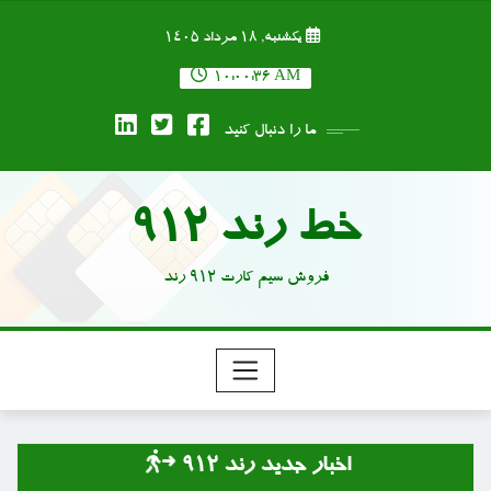
Ski
یکشنبه, ۱۸ مرداد ۱۴۰۵
t
conten
10:00:37 AM
ما را دنبال کنید
خط رند 912
فروش سیم کارت 912 رند
اخبار جدید رند 912