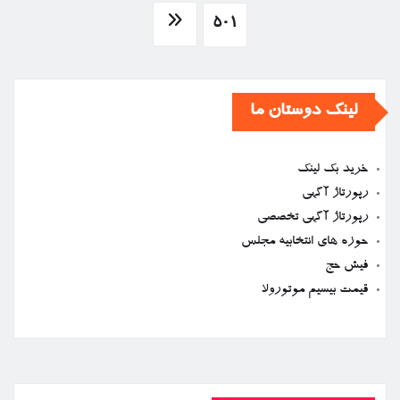
نوشته‌ها
501
لینک دوستان ما
خرید بک لینک
رپورتاژ آگهی
رپورتاژ آگهی تخصصی
حوزه های انتخابیه مجلس
فیش حج
قیمت بیسیم موتورولا