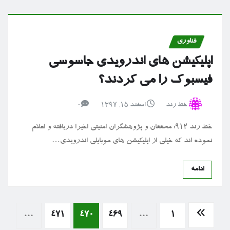
فناوری
اپلیکیشن های اندرویدی جاسوسی
فیسبوک را می کردند؟
خط رند
اسفند ۱۵, ۱۳۹۷
0
خط رند ۹۱۲: محققان و پژوهشگران امنیتی اخیرا دریافته و اعلام
نموده اند که خیلی از اپلیکیشن های موبایلی اندرویدی…
ادامه
صفحه‌بندی
…
471
470
469
…
1