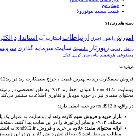
فیش حج
قیمت بیسیم موتورولا
دسته های رند912
ارتباطات
الكتر
آموزش
استاندارد
استارت آپ
آیفون
اختراع
رپورتاژ
سایت
سرمایه گذاری
سرویس
ردیابی
رباتیك
سامسونگ
مصنوعی
هوشمند
پیام رسان
گوشی
گوگل
درباره ما
فروش سیمكارت رند به بهترین قیمت ، حراج سیمكارت رند در رند912
محتوای مفیدی نیز در حوزه موبایل و فناوری اطلاعات منتشر می‌کند.
در واقع، rond912.ir دو جنبه اصلی دارد:
بازار خرید و فروش سیم کارت رند:
این وبسایت به عنوان یک پل
مختلف ۰۹۱۲ و سایر اپراتورها را در این سایت پیدا کنند. دسته‌بندی‌های مختلف، امکان جستجوی دقیق‌تر را برای کاربران فراهم می‌کند.
ارائه محتوای مفید:
علاوه بر خ
مطالب مرتبط باشد که به افزایش دانش کاربران در این زمینه‌ه