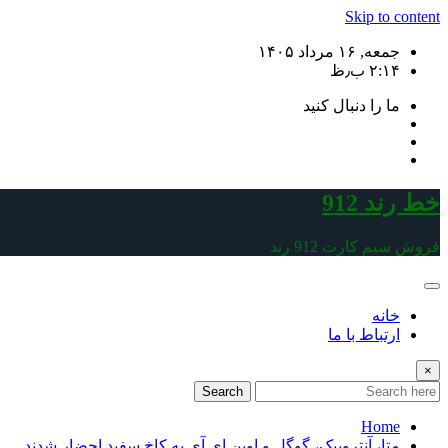
Skip to content
جمعه, ۱۶ مرداد ۱۴۰۵
۲:۱۴ ب٫ظ
ما را دنبال کنید
خط رند 912
فروش سیم کارت 912 رند
خانه
ارتباط با ما
×
Search
Home
متا، آنتروپیک، گوگل و اوپن ای آی به کاخ سفید احضار شدند