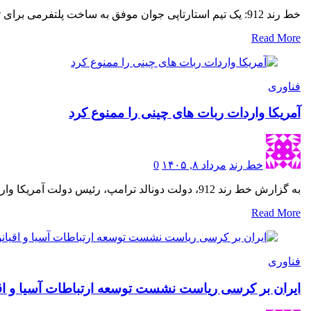
خط رند 912: یک تیم استارتاپی جوان موفق به ساخت پلتفرمی برای تمرین امنیت سایبری و تست نفوذ به مدلهای…
Read More
فناوری
آمریکا واردات ربات های چینی را ممنوع کرد
خط رند
مرداد ۸, ۱۴۰۵
0
به گزارش خط رند 912، دولت دونالد ترامپ، رئیس دولت آمریکا واردات ربات های انسان نمای جدید چین و مبدل…
Read More
فناوری
ایران بر کرسی ریاست نشست توسعه ارتباطات آسیا و ا