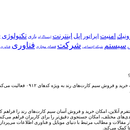
اینترنت
ونیك
امنیت
اپل
تكنولوژی
اپراتور
بازی
ت
اینستاگرام
شركت
فناوری
سیستم
شبكه اجتماعی
فضای مجازی
فناوری 
وبسایت rond912.ir با عنوان “خط رن
تفرم آنلاین، امکان خرید و فروش آسان سیم کارت‌های رند را فراهم کر
رید و فروش، rond912.ir به انتشار مقالات و مطالب مرتبط با دنیای موبایل و فناوری اط
ا کمک می‌کند.