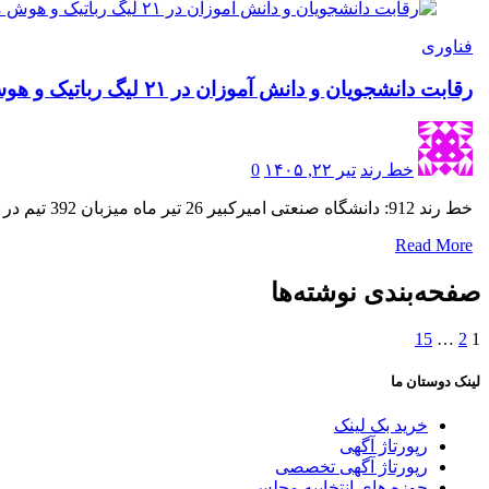
فناوری
رقابت دانشجویان و دانش آموزان در ۲۱ لیگ رباتیک و هوش مصنوعی در فیراکاپ
خط رند
تیر ۲۲, ۱۴۰۵
0
خط رند 912: دانشگاه صنعتی امیرکبیر 26 تیر ماه میزبان 392 تیم در سیزدهمین دوره مسابقات بین المللی رباتیک و…
Read More
صفحه‌بندی نوشته‌ها
15
…
2
1
لینک دوستان ما
خرید بک لینک
رپورتاژ آگهی
رپورتاژ آگهی تخصصی
حوزه های انتخابیه مجلس