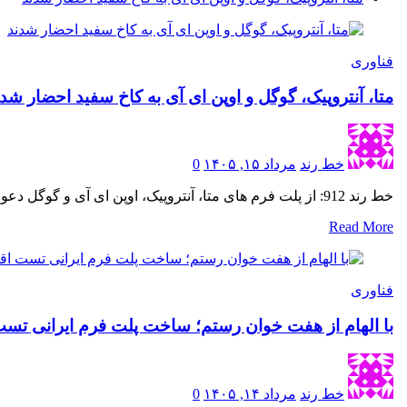
فناوری
متا، آنتروپیک، گوگل و اوپن ای آی به کاخ سفید احضار شدن
خط رند
مرداد ۱۵, ۱۴۰۵
0
خط رند 912: از پلت فرم های متا، آنتروپیک، اوپن ای آی و گوگل دعوت شده روز سه شنبه به…
Read More
فناوری
با الهام از هفت خوان رستم؛ ساخت پلت فرم ایرانی تست 
خط رند
مرداد ۱۴, ۱۴۰۵
0