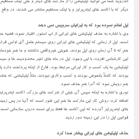
اندروید شما می توانید اپلیکیشن را از مارکت های دیگر و حتی لینک مستقیم 
دیگر که با اکانت های اینترپرایز و یا لینک مستقیم منتشر می شدند، در واق
اپل اعلام نموده بود که به ایرانیان سرویس نمی دهد
وی با اشاره به حذف اپلیکیشن های ایرانی از اپ استور، اظهار نمود: قضیه ح
است. اپل از زمانی که اپلیکیشن های ایرانی روی سیستم عامل آی اواس قرار 
هم که تا آن زمان روی اپل بودند، هویتی غیرواقعی داشتند و ما هم خودمان
این کارشناس افزود: با این وجود، اپل در ماه های اخیر محدودیت ها و سیس
اپلیکیشن به یک کسب و کار ایرانی مرتبط بود،. فارغ از اینکه پرداخت دارد یا
بودند که کاملاً بلاعوض بودند و کسب وکاری نبودند، مثلاً اپلیکیشنی که 
هم رویش نبود که آنرا هم حذف نمود.
نوری با اشاره به اینکه سپس آن خیلی از شرکت های بزرگ، اکانت اینترپ
اضافه کرد: روش کار این مارکت ها هم این طور است که آنها در پس زمینه خ
های اینترپرایز آورده که این اکانت ها فقط برای تست درون سازمانی است و اگر
قوانین اپل را در این زمینه دور زدید.
حذف اپلیکیشن های ایرانی بیشتر صدا کرد