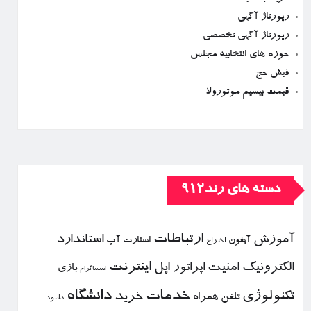
رپورتاژ آگهی
رپورتاژ آگهی تخصصی
حوزه های انتخابیه مجلس
فیش حج
قیمت بیسیم موتورولا
دسته های رند912
ارتباطات
آموزش
استاندارد
استارت آپ
آیفون
اختراع
الكترونیك
امنیت
اپل
اینترنت
اپراتور
بازی
اینستاگرام
خدمات
دانشگاه
تكنولوژی
خرید
تلفن همراه
دانلود