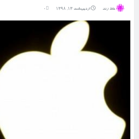
خط رند
اردیبهشت ۱۳, ۱۳۹۸
0