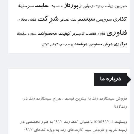
رپورتاژ
سایت
سرمایه
دوربین
ربات
ردیابی
رباتیك
سامسونگ
شركت
سیستم
گذاری
سرویس
فضای مجازی
شبكه اجتماعی
فناوری
كیفیت
محصولات
كامپیوتر
نمایشگاه
فناوری اطلاعات
مشاوره
نوآوری
هوش مصنوعی
هوشمند
پیام رسان
گوشی
گوگل
درباره ما
فروش سیمكارت رند به بهترین قیمت ، حراج سیمكارت رند در
رند912
وبسایت rond912.ir با عنوان “خط رند ۹۱۲” به طور تخصصی در
زمینه خرید و فروش سیم کارت‌های رند به ویژه کدهای ۰۹۱۲