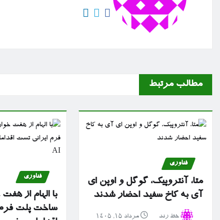
مطالب مرتبط
فناوری
فناوری
متا، آنتروپیک، گوگل و اوپن ای
با الهام از هفت
آی به کاخ سفید احضار شدند
ساخت پلت فرم 
خط رند
مرداد ۱۵, ۱۴۰۵