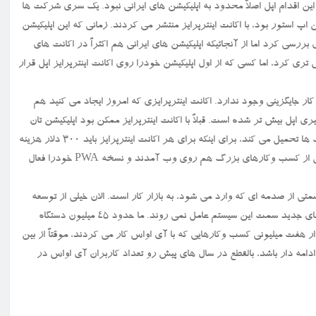
این اقدام اپل اصلاً محدود به اپلیکیشن های ایرانی نبود. یک سری شرکت ها
 اپ استور بود، با اکانت اینترپرایز منتشر می کردند. زمانی که این اپلیکیشن
 بررسی کرد اما از آنجائیکه اپلیکیشن های ایرانی هم اکثراً در اکانت های
ری کرد، اما کسی که از اول اپلیکیشن خودرا روی اکانت اینترپرایز اپل قرار
 کار جایگزینی وجود ندارد. اکانت اینترپرایزی که امروز ایجاد می کنید هم
 اپل بیش تر شده است. قبلاً با اکانت اینترپرایز ممکن بود اپلیکیشن تان
سه ماه کار کند اما الان سه هفته شده و این مساله هزینه زیادی را به شرکت ها تحمیل می کند، برای اینکه برای هر اکانت اینترپرایز باید ۳۰۰ دلار هزینه
کنند که این هزینه با هربار بسته شدن یک اکانت، هربار تکرار می شود. خیلی از کسب وکارهای بزرگ هم روی وب آمدند و نسخه PWA خودرا فعال
متی از صدمه ای که وارد می شود، به بازار کار است. الان خیلی از توسعه
دهندگان سیستم آی اواس، بازار کارشان محدود شده و در ایران شرکت های جدید سمت این سیستم عامل نمی روند. ما حدود ۴۵ میلیون دستگاه
ر هفت میلیونی کسب وکارهایی که با آی اواس کار می کردند، موقتاً از بین
ه ادامه دار باشد، بالقطع در سال های پیش رو تعداد کاربران آی اواس در