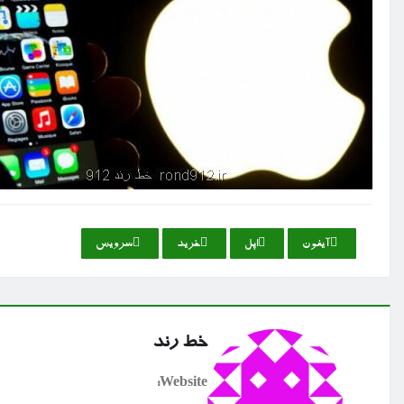
آیفون
اپل
خرید
سرویس
خط رند
Website: