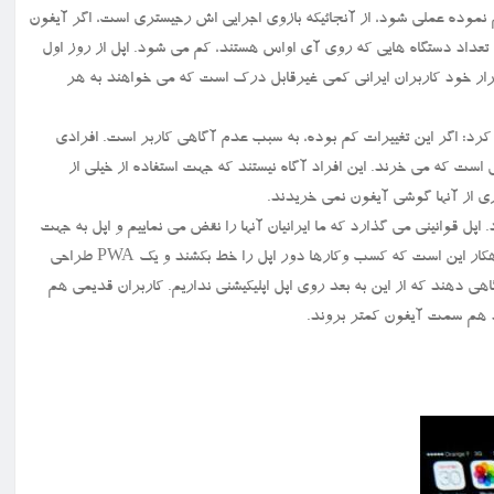
 نموده عملی شود، از آنجائیکه بازوی اجرایی اش رجیستری است، اگر آیفون
داد دستگاه هایی که روی آی اواس هستند، کم می شود. اپل از روز اول
رار خود کاربران ایرانی کمی غیرقابل درک است که می خواهند به هر
ن کرد: اگر این تغییرات کم بوده، به سبب عدم آگاهی کاربر است. افرادی
است که می خرند. این افراد آگاه نیستند که جهت استفاده از خیلی از
اری از آنها گوشی آیفون نمی خریدند.
ل قوانینی می گذارد که ما ایرانیان آنها را نقض می نماییم و اپل به جهت
اینکه قوانینش سخت تر شود، نظارتش را بیش تر می کند. هم اکنون تنها راهکار این است که کسب وکارها دور اپل را خط بکشند و یک PWA طراحی
 به کاربران هم آگاهی دهند که از این به بعد روی اپل اپلیکیشنی نداریم. کاربران قدیمی هم
د هم سمت آیفون کمتر بروند.