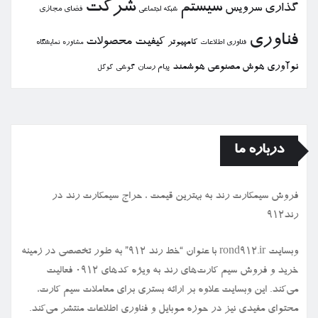
شركت
سیستم
گذاری
سرویس
فضای مجازی
شبكه اجتماعی
فناوری
كیفیت
محصولات
كامپیوتر
نمایشگاه
فناوری اطلاعات
مشاوره
نوآوری
هوش مصنوعی
هوشمند
پیام رسان
گوشی
گوگل
درباره ما
فروش سیمكارت رند به بهترین قیمت ، حراج سیمكارت رند در
رند912
وبسایت rond912.ir با عنوان “خط رند ۹۱۲” به طور تخصصی در زمینه
خرید و فروش سیم کارت‌های رند به ویژه کدهای ۰۹۱۲ فعالیت
می‌کند. این وبسایت علاوه بر ارائه بستری برای معاملات سیم کارت،
محتوای مفیدی نیز در حوزه موبایل و فناوری اطلاعات منتشر می‌کند.