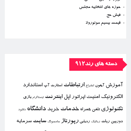
حوزه های انتخابیه مجلس
فیش حج
قیمت بیسیم موتورولا
دسته های رند912
ارتباطات
آموزش
استاندارد
استارت آپ
آیفون
اختراع
الكترونیك
امنیت
اپل
اینترنت
اپراتور
بازی
اینستاگرام
خدمات
دانشگاه
تكنولوژی
خرید
تلفن همراه
دانلود
رپورتاژ
سایت
سرمایه
دوربین
ربات
ردیابی
رباتیك
سامسونگ