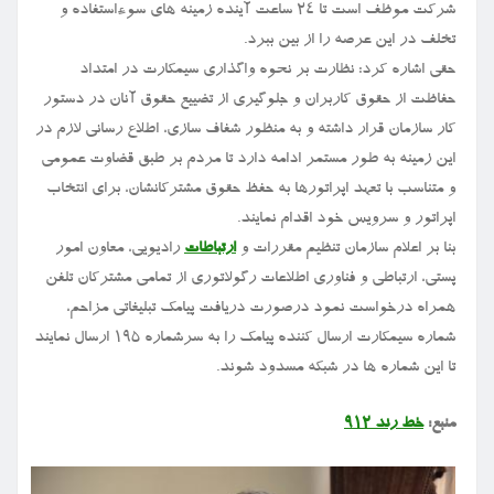
شرکت موظف است تا ۲۴ ساعت آینده زمینه های سوءاستفاده و
تخلف در این عرصه را از بین ببرد.
حقی اشاره کرد: نظارت بر نحوه واگذاری سیمکارت در امتداد
حفاظت از حقوق کاربران و جلوگیری از تضییع حقوق آنان در دستور
کار سازمان قرار داشته و به منظور شفاف سازی، اطلاع رسانی لازم در
این زمینه به طور مستمر ادامه دارد تا مردم بر طبق قضاوت عمومی
و متناسب با تعهد اپراتورها به حفظ حقوق مشترکانشان، برای انتخاب
اپراتور و سرویس خود اقدام نمایند.
بنا بر اعلام سازمان تنظیم مقررات و
ارتباطات
رادیویی، معاون امور
پستی، ارتباطی و فناوری اطلاعات رگولاتوری از تمامی مشترکان تلفن
همراه درخواست نمود درصورت دریافت پیامک تبلیغاتی مزاحم،
شماره سیمکارت ارسال کننده پیامک را به سرشماره ۱۹۵ ارسال نمایند
تا این شماره ها در شبکه مسدود شوند.
منبع:
خط رند ۹۱۲