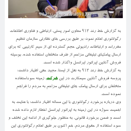
به گزارش خط رند ۹۱۲ معاون امور پستی، ارتباطی و فناوری اطلاعات
رگولاتوری اعلام نمود: بر طبق بررسی های نظارتی سازمان تنظیم
مقررات و ارتباطات رادیوئی حجم گسترده ای از سیم کارتهیی که برای
ارسال پیامکهای تبلیغاتی مزاحم از طرف متخلفان استفاده شده، بوسیله
فروش آنلاین اپراتور ایرانسل واگذار شده است.
به گزارش خط رند ۹۱۲ به نقل از ایسنا، مجید حقی اظهار داشت:
پروسه فروش آنلاین سیمکارت در این
شرکت
، زمینه سوءاستفاده
متخلفان برای ارسال پیامک های تبلیغاتی مزاحم به مردم را فراهم
نموده است.
وی درباره برخورد رگولاتوری با این مساله اظهار داشت: با عنایت به
اهمیت سوژه در این زمینه به اپراتور ایرانسل اخطار لازم داده شده
است و ضمن برخورد قانونی، به منظور جلوگیری از ادامه این تخلف و
سوء استفاده از حقوق مردم، هم اکنون بر طبق اعلام رگولاتوری این