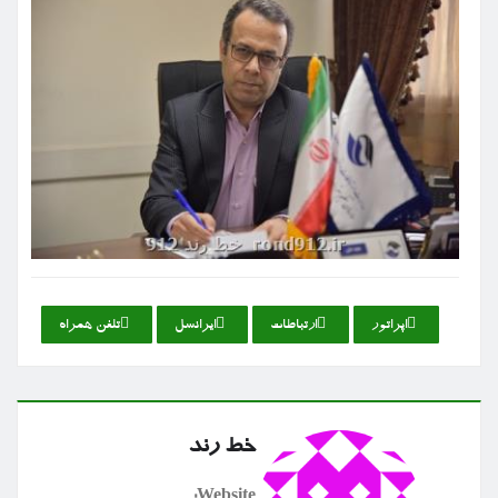
اپراتور
ارتباطات
ایرانسل
تلفن همراه
خط رند