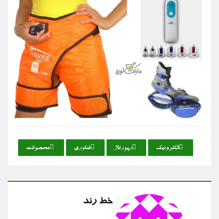
الكترونیك
رپورتاژ
فناوری
محصولات
خط رند