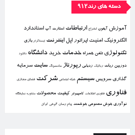
دسته های رند912
ارتباطات
آموزش
استاندارد
استارت آپ
آیفون
اختراع
الكترونیك
امنیت
اپل
اینترنت
اپراتور
بازی
اینستاگرام
خدمات
دانشگاه
تكنولوژی
خرید
تلفن همراه
دانلود
رپورتاژ
سایت
سرمایه
دوربین
ربات
ردیابی
رباتیك
سامسونگ
شركت
سیستم
گذاری
سرویس
فضای مجازی
شبكه اجتماعی
فناوری
كیفیت
محصولات
كامپیوتر
نمایشگاه
فناوری اطلاعات
مشاوره
نوآوری
هوش مصنوعی
هوشمند
پیام رسان
گوشی
گوگل