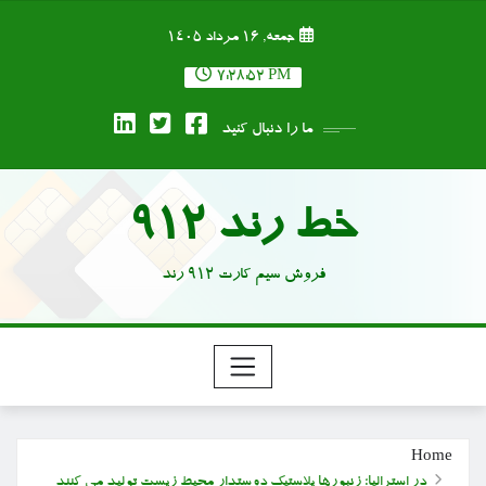
Ski
جمعه, ۱۶ مرداد ۱۴۰۵
t
conten
7:28:54 PM
ما را دنبال کنید
خط رند 912
فروش سیم کارت 912 رند
Home
در استرالیا؛ زنبورها پلاستیک دوستدار محیط زیست تولید می کنند