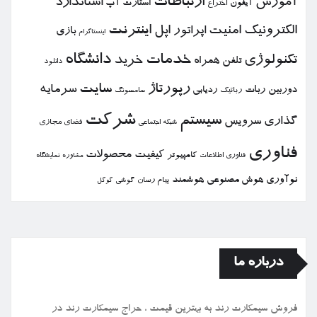
ارتباطات
آموزش
استاندارد
استارت آپ
آیفون
اختراع
الكترونیك
امنیت
اپل
اینترنت
اپراتور
بازی
اینستاگرام
خدمات
دانشگاه
تكنولوژی
خرید
تلفن همراه
دانلود
رپورتاژ
سایت
سرمایه
دوربین
ربات
ردیابی
رباتیك
سامسونگ
شركت
سیستم
گذاری
سرویس
فضای مجازی
شبكه اجتماعی
فناوری
كیفیت
محصولات
كامپیوتر
نمایشگاه
فناوری اطلاعات
مشاوره
نوآوری
هوش مصنوعی
هوشمند
پیام رسان
گوشی
گوگل
درباره ما
فروش سیمكارت رند به بهترین قیمت ، حراج سیمكارت رند در