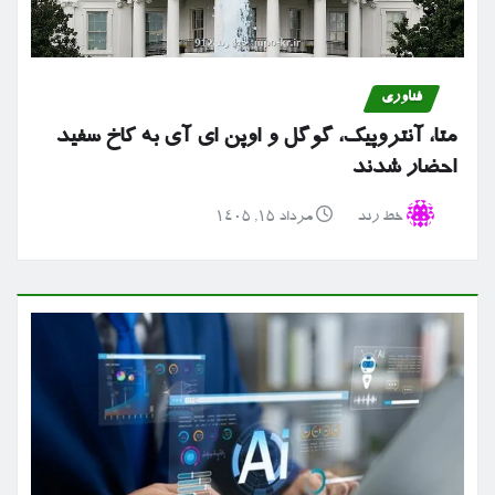
فناوری
متا، آنتروپیک، گوگل و اوپن ای آی به کاخ سفید
احضار شدند
خط رند
مرداد ۱۵, ۱۴۰۵