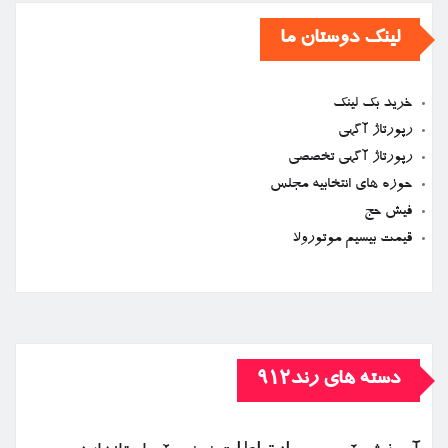
لینک دوستان ما
خرید بک لینک
رپورتاژ آگهی
رپورتاژ آگهی تخصصی
حوزه های انتخابیه مجلس
فیش حج
قیمت بیسیم موتورولا
دسته های رند912