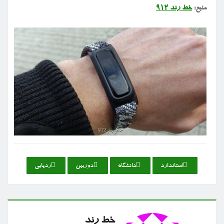
منبع:
خط رند ۹۱۲
استاندارد
دانشگاه
دوربین
ردیابی
خط رند