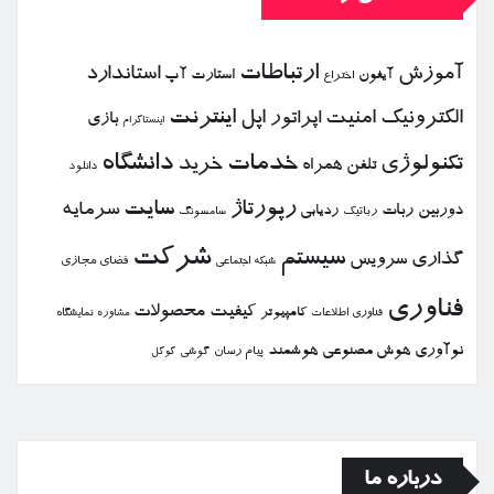
ارتباطات
آموزش
استاندارد
استارت آپ
آیفون
اختراع
الكترونیك
امنیت
اپل
اینترنت
اپراتور
بازی
اینستاگرام
خدمات
دانشگاه
تكنولوژی
خرید
تلفن همراه
دانلود
رپورتاژ
سایت
سرمایه
دوربین
ربات
ردیابی
رباتیك
سامسونگ
شركت
سیستم
گذاری
سرویس
فضای مجازی
شبكه اجتماعی
فناوری
كیفیت
محصولات
كامپیوتر
نمایشگاه
فناوری اطلاعات
مشاوره
نوآوری
هوش مصنوعی
هوشمند
پیام رسان
گوشی
گوگل
درباره ما