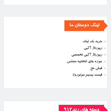
لینک دوستان ما
خرید بک لینک
رپورتاژ آگهی
رپورتاژ آگهی تخصصی
حوزه های انتخابیه مجلس
فیش حج
قیمت بیسیم موتورولا
دسته های رند912