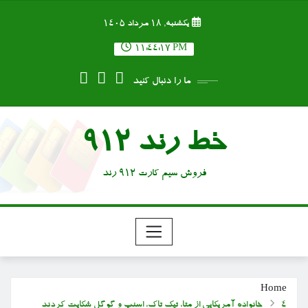
Ski
یکشنبه, ۱۸ مرداد ۱۴۰۵
t
conten
11:44:17 PM
ما را دنبال کنید
خط رند 912
فروش سیم کارت 912 رند
Home
۴ خانواده آمریکایی از متا، تیک تاک، اسنپ و گوگل شکایت کردند