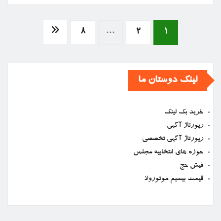
صفحه‌بندی
8
…
2
1
نوشته‌ها
لینک دوستان ما
خرید بک لینک
رپورتاژ آگهی
رپورتاژ آگهی تخصصی
حوزه های انتخابیه مجلس
فیش حج
قیمت بیسیم موتورولا