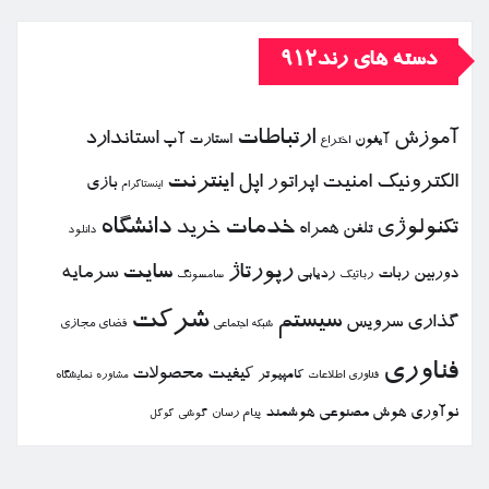
دسته های رند912
ارتباطات
آموزش
استاندارد
استارت آپ
آیفون
اختراع
الكترونیك
امنیت
اپل
اینترنت
اپراتور
بازی
اینستاگرام
خدمات
دانشگاه
تكنولوژی
خرید
تلفن همراه
دانلود
رپورتاژ
سایت
سرمایه
دوربین
ربات
ردیابی
رباتیك
سامسونگ
شركت
سیستم
گذاری
سرویس
فضای مجازی
شبكه اجتماعی
فناوری
كیفیت
محصولات
كامپیوتر
نمایشگاه
فناوری اطلاعات
مشاوره
نوآوری
هوش مصنوعی
هوشمند
پیام رسان
گوشی
گوگل