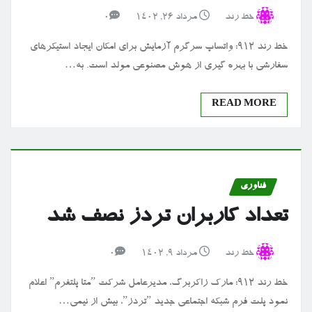
خط رند
مرداد ۲۶, ۱۴۰۲
0
خط رند ۹۱۲: واتساپ سرگرم آزمایش برای امکان ایجاد استیکرهای
سفارشی با بهره گیری از هوش مصنوعی مولد است. به…
READ MORE
فناوری
تعداد کاربران تردز نصف شد
خط رند
مرداد ۹, ۱۴۰۲
0
خط رند ۹۱۲: مارک زاکربرگ، مدیرعامل شرکت ˮمتا پلتفرمˮ اعلام
نمود پلت فرم شبکه اجتماعی جدید ˮتردزˮ، بیش از نیمی…